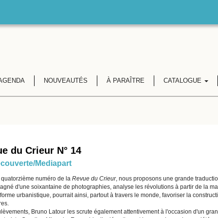
AGENDA
NOUVEAUTÉS
À PARAÎTRE
CATALOGUE
e du Crieur N° 14
couverte/Mediapart
 quatorzième numéro de la
Revue du Crieur
, nous proposons une grande traduction
gné d'une soixantaine de photographies, analyse les révolutions à partir de la man
rme urbanistique, pourrait ainsi, partout à travers le monde, favoriser la constructi
res.
lèvements, Bruno Latour les scrute également attentivement à l'occasion d'un gran