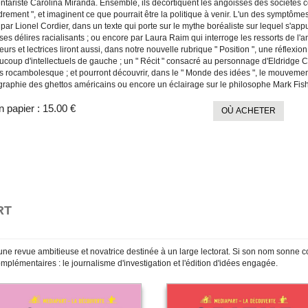
tariste Carolina Miranda. Ensemble, ils décortiquent les angoisses des sociétés 
rement ", et imaginent ce que pourrait être la politique à venir. L'un des symptômes d
par Lionel Cordier, dans un texte qui porte sur le mythe boréaliste sur lequel s'ap
r ses délires racialisants ; ou encore par Laura Raim qui interroge les ressorts de l'
eurs et lectrices liront aussi, dans notre nouvelle rubrique " Position ", une réflexi
ucoup d'intellectuels de gauche ; un " Récit " consacré au personnage d'Eldridge 
s rocambolesque ; et pourront découvrir, dans le " Monde des idées ", le mouveme
ographie des ghettos américains ou encore un éclairage sur le philosophe Mark Fish
n papier :
15.00 €
OÙ ACHETER
RT
une revue ambitieuse et novatrice destinée à un large lectorat. Si son nom sonne
mplémentaires : le journalisme d'investigation et l'édition d'idées engagée.