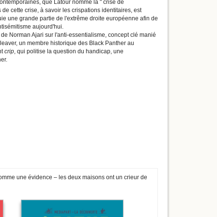
contemporaines, que Latour nomme la " crise de
e cette crise, à savoir les crispations identitaires, est
puie une grande partie de l'extrême droite européenne afin de
antisémitisme aujourd'hui.
on de Norman Ajari sur l'anti-essentialisme, concept clé manié
Cleaver, un membre historique des Black Panther au
nt
crip
, qui politise la question du handicap, une
er.
 comme une évidence – les deux maisons ont un crieur de