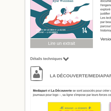
documen
l'engend
exploré 
justifie
Les lect
par bea
parcour
histori
Versio
Lire un extrait
Détails techniques
LA DÉCOUVERTE/MEDIAPA
Mediapart
et
La Découverte
se sont associés pour créer 
journaux pour logo –, sa ligne s'impose par leurs forces co