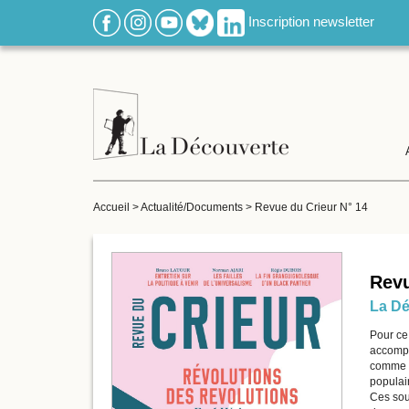
Inscription newsletter
Accueil
>
Actualité/Documents
>
Revue du Crieur N° 14
Revu
La Dé
Pour ce
accompa
comme fo
populai
Ces sou