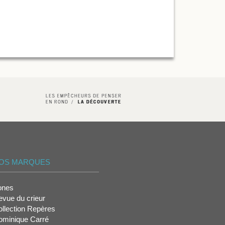
OS MARQUES
ones
vue du crieur
llection Repères
ominique Carré