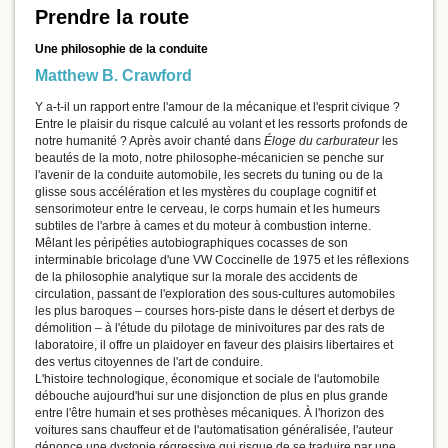
Prendre la route
Une philosophie de la conduite
Matthew B. Crawford
Y a-t-il un rapport entre l'amour de la mécanique et l'esprit civique ?
Entre le plaisir du risque calculé au volant et les ressorts profonds de
notre humanité ? Après avoir chanté dans
Éloge du carburateur
les
beautés de la moto, notre philosophe-mécanicien se penche sur
l'avenir de la conduite automobile, les secrets du tuning ou de la
glisse sous accélération et les mystères du couplage cognitif et
sensorimoteur entre le cerveau, le corps humain et les humeurs
subtiles de l'arbre à cames et du moteur à combustion interne.
Mêlant les péripéties autobiographiques cocasses de son
interminable bricolage d'une VW Coccinelle de 1975 et les réflexions
de la philosophie analytique sur la morale des accidents de
circulation, passant de l'exploration des sous-cultures automobiles
les plus baroques – courses hors-piste dans le désert et derbys de
démolition – à l'étude du pilotage de minivoitures par des rats de
laboratoire, il offre un plaidoyer en faveur des plaisirs libertaires et
des vertus citoyennes de l'art de conduire.
L'histoire technologique, économique et sociale de l'automobile
débouche aujourd'hui sur une disjonction de plus en plus grande
entre l'être humain et ses prothèses mécaniques. À l'horizon des
voitures sans chauffeur et de l'automatisation généralisée, l'auteur
dénonce une dystopie régressive qui risque de se traduire par une