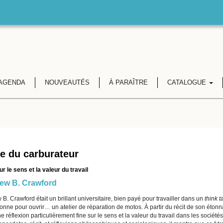
AGENDA
NOUVEAUTÉS
À PARAÎTRE
CATALOGUE
e du carburateur
r le sens et la valeur du travail
ew B. Crawford
B. Crawford était un brillant universitaire, bien payé pour travailler dans un
think t
nne pour ouvrir… un atelier de réparation de motos. À partir du récit de son étonnan
e réflexion particulièrement fine sur le sens et la valeur du travail dans les société