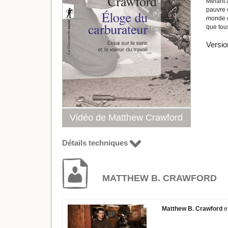
Mêlant a
pauvre e
monde où
que tou
Versio
Vidéo de Matthew Crawford
Détails techniques
MATTHEW B. CRAWFORD
Matthew B. Crawford
es