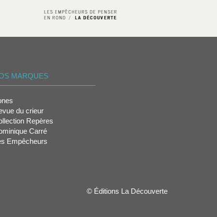
OS MARQUES
ones
vue du crieur
llection Repères
ominique Carré
es Empêcheurs
© Éditions La Découverte