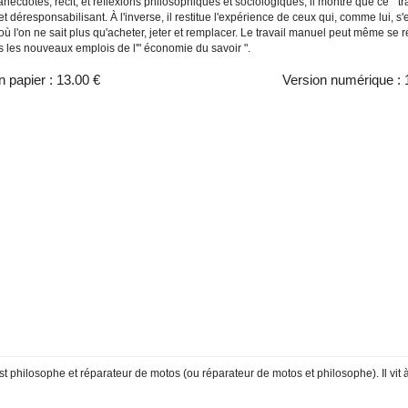
necdotes, récit, et réflexions philosophiques et sociologiques, il montre que ce " trav
t déresponsabilisant. À l'inverse, il restitue l'expérience de ceux qui, comme lui, 
 l'on ne sait plus qu'acheter, jeter et remplacer. Le travail manuel peut même se 
s les nouveaux emplois de l'" économie du savoir ".
n papier :
13.00 €
Version numérique :
t philosophe et réparateur de motos (ou réparateur de motos et philosophe). Il vit 