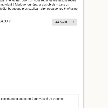
ail intellectuel ", dont on nous rebat les oreilles, se révèle
s'emploient à fabriquer ou réparer des objets – dans un
révéler beaucoup plus captivant d'
un point de vue intellectuel
14.99 €
OÙ ACHETER
à Richmond et enseigne à l'université de Virginie.