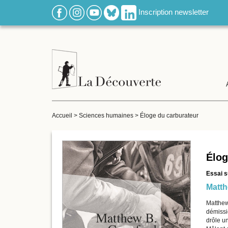
Inscription newsletter
Accueil
>
Sciences humaines
>
Éloge du carburateur
Élog
Essai su
Matth
Matthew 
démissio
drôle un