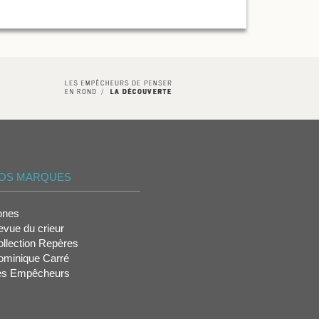
OS MARQUES
ones
vue du crieur
llection Repères
ominique Carré
es Empêcheurs