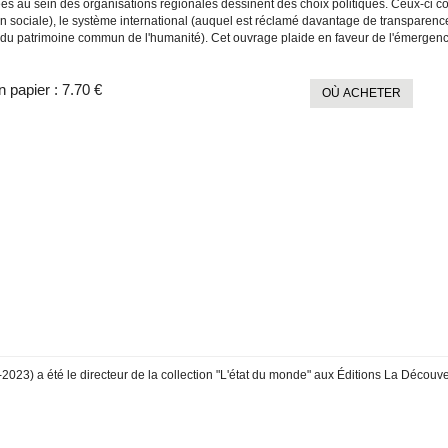
es au sein des organisations régionales dessinent des choix politiques. Ceux-ci co
 sociale), le système international (auquel est réclamé davantage de transparence)
 du patrimoine commun de l'humanité). Cet ouvrage plaide en faveur de l'émergenc
n papier :
7.70 €
OÙ ACHETER
2023) a été le directeur de la collection "L'état du monde" aux Éditions La Découv