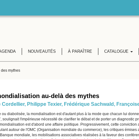
AGENDA
NOUVEAUTÉS
À PARAÎTRE
CATALOGUE
à des mythes
ondialisation au-delà des mythes
 Cordellier
,
Philippe Texier
,
Frédérique Sachwald
,
Françoise
e ou diabolisée, la mondialisation est d'autant plus à la mode que chacun lui donne
 soulignait l'impérieuse nécessité de clarifier le débat et de porter un diagnostic 
a mondialisation est d'abord une affaire politique. Progressivement, cette convicti
ulant autour de l'OMC (Organisation mondiale du commerce), les critiques émises
 Banque mondiale, les mobilisations associatives réalisées à la faveur des confére