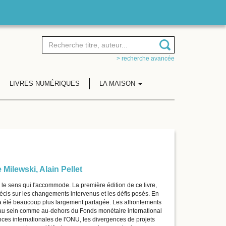
> recherche avancée
LIVRES NUMÉRIQUES
LA MAISON
 Milewski
,
Alain Pellet
 le sens qui l'accommode. La première édition de ce livre,
précis sur les changements intervenus et les défis posés. En
on a été beaucoup plus largement partagée. Les affrontements
 au sein comme au-dehors du Fonds monétaire international
nces internationales de l'ONU, les divergences de projets