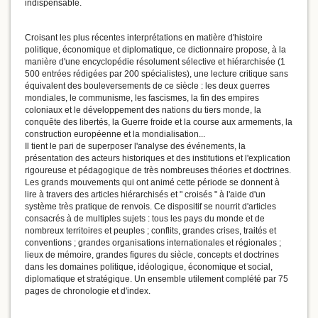
indispensable.
Croisant les plus récentes interprétations en matière d'histoire
politique, économique et diplomatique, ce
dictionnaire
propose, à la
manière d'une encyclopédie résolument sélective et hiérarchisée (1
500 entrées rédigées par 200 spécialistes), une lecture critique sans
équivalent des bouleversements de ce siècle : les deux guerres
mondiales, le communisme, les fascismes, la fin des empires
coloniaux et le développement des nations du tiers monde, la
conquête des libertés, la Guerre froide et la course aux armements, la
construction européenne et la mondialisation...
Il tient le pari de superposer l'analyse des événements, la
présentation des acteurs historiques et des institutions et l'explication
rigoureuse et pédagogique de très nombreuses théories et doctrines.
Les grands mouvements qui ont animé cette période se donnent à
lire à travers des articles hiérarchisés et " croisés " à l'aide d'un
système très pratique de renvois. Ce dispositif se nourrit d'articles
consacrés à de multiples sujets : tous les pays du monde et de
nombreux territoires et peuples ; conflits, grandes crises, traités et
conventions ; grandes organisations internationales et régionales ;
lieux de mémoire, grandes figures du siècle, concepts et doctrines
dans les domaines politique, idéologique, économique et social,
diplomatique et stratégique. Un ensemble utilement complété par 75
pages de chronologie et d'index.