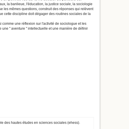
 la banlieue, l'éducation, la justice sociale, la sociologie
sse les mêmes questions, construit des réponses qui relèvent
e cette discipline doit dégager des routines sociales de la
 comme une réflexion sur l'activité de sociologue et les
ne " aventure " intellectuelle et une manière de définir
cole des hautes études en sciences sociales (ehess).