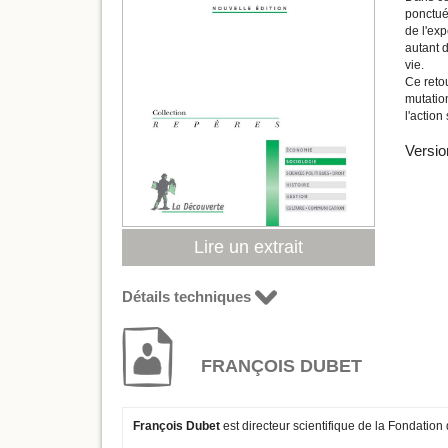
ponctué 
de l'ex
autant d
vie.
Ce retou
mutatio
l'action
Versio
Lire un extrait
Détails techniques
FRANÇOIS DUBET
François Dubet
est directeur scientifique de la Fondation