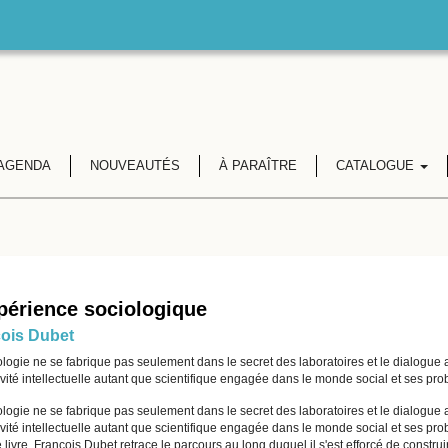
AGENDA
NOUVEAUTÉS
À PARAÎTRE
CATALOGUE
périence sociologique
ois Dubet
logie ne se fabrique pas seulement dans le secret des laboratoires et le dialogue av
vité intellectuelle autant que scientifique engagée dans le monde social et ses pr
logie ne se fabrique pas seulement dans le secret des laboratoires et le dialogue av
vité intellectuelle autant que scientifique engagée dans le monde social et ses pr
livre, François Dubet retrace le parcours au long duquel il s'est efforcé de construi