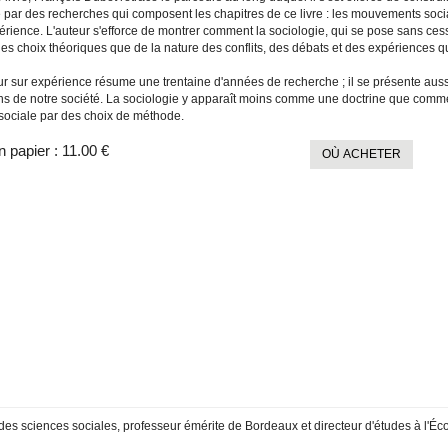
par des recherches qui composent les chapitres de ce livre : les mouvements sociaux,
périence. L'auteur s'efforce de montrer comment la sociologie, qui se pose sans ce
es choix théoriques que de la nature des conflits, des débats et des expériences qu
r sur expérience résume une trentaine d'années de recherche ; il se présente aussi
ns de notre société. La sociologie y apparaît moins comme une doctrine que comme u
 sociale par des choix de méthode.
n papier :
11.00 €
OÙ ACHETER
 des sciences sociales, professeur émérite de Bordeaux et directeur d'études à l'É