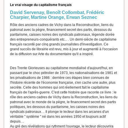
Le vrai visage du capitalisme français
David Servenay
,
Benoît Collombat
,
Frédéric
Charpier
,
Martine Orange
,
Erwan Seznec
Rôle des anciens cadres de Vichy dans la Reconstruction, liens du
patronat avec la pègre, financement secret des partis, dessous du
paritarisme, caisses noires des syndicats patronaux, légende dorée
des entrepreneurs-conquérants etc... . Un demi-siècle de capitalisme
français raconté par cinq grands journalistes d'investigation. Ce
grand succès de librairie est revu, mis à jour et augmenté à l'occasion
de la diffusion sur Arte du documentaire qu'il a inspiré.
Des Trente Glorieuses au capitalisme mondialisé d'aujourd'hui, en
passant par le choc pétrolier de 1973, les nationalisations de 1981 et
les privatisations de 1986 : derrière ces étapes bien connues de
l'histoire récente de l'économie française, s'en cache une autre, plus
secrète. Celle des hommes qui ont réellement fait le capitalisme
français de l'après-guerre. C'est cette histoire que raconte ce livre : le
rôle des anciens cadres de Vichy dans la Reconstruction, les liens du
patronat avec le monde de la pègre, le financement secret des partis
politiques, les dessous du paritarisme, les caisses noires des
syndicats patronaux… Il plonge le lecteur dans les arcanes d'un
véritable " système " né dans les années 1950 et toujours actif
depuis…
Au gré des révélations qui rythment l'ouvrage, le lecteur découvrira