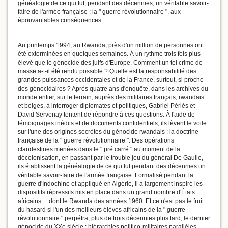
généalogie de ce qui fut, pendant des décennies, un véritable savoir-
faire de l'armée française : la " guerre révolutionnaire ", aux
épouvantables conséquences.
Au printemps 1994, au Rwanda, près d'un million de personnes ont
été exterminées en quelques semaines. À un rythme trois fois plus
élevé que le génocide des juifs d'Europe. Comment un tel crime de
masse a-t-il été rendu possible ? Quelle est la responsabilité des
grandes puissances occidentales et de la France, surtout, si proche
des génocidaires ? Après quatre ans d'enquête, dans les archives du
monde entier, sur le terrain, auprès des militaires français, rwandais
et belges, à interroger diplomates et politiques, Gabriel Périès et
David Servenay tentent de répondre à ces questions. À l'aide de
témoignages inédits et de documents confidentiels, ils lèvent le voile
sur l'une des origines secrètes du génocide rwandais : la doctrine
française de la " guerre révolutionnaire ". Des opérations
clandestines menées dans le " pré carré " au moment de la
décolonisation, en passant par le trouble jeu du général De Gaulle,
ils établissent la généalogie de ce qui fut pendant des décennies un
véritable savoir-faire de l'armée française. Formalisé pendant la
guerre d'Indochine et appliqué en Algérie, il a largement inspiré les
dispositifs répressifs mis en place dans un grand nombre d'États
africains… dont le Rwanda des années 1960. Et ce n'est pas le fruit
du hasard si l'un des meilleurs élèves africains de la " guerre
révolutionnaire " perpétra, plus de trois décennies plus tard, le dernier
génocide du XXe siècle : hiérarchies politico-militaires parallèles,