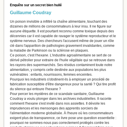
Enquête sur un secret bien huilé
Guillaume Coudray
Un poison invisible a infiltré la chaîne alimentaire, touchant des
dizaines de millions de consommateurs à leur insu. Il ne figure sur
aucune étiquette. Il est pourtant reconnu comme toxique depuis des
décennies car il est capable de ravager le système reproducteur et le
système nerveux. Des chercheurs l'accusent même de jouer un rôle
clé dans l'apparition de pathologies gravement invalidantes, comme
la maladie de Parkinson ou la sclérose en plaques.
Ce poison, c'est l'
hexane
. L'industrie agroalimentaire se sert de ce
dérivé pétrolier pour extraire de l'huile végétale qui se retrouve dans
les rayons des supermarchés. Ses résidus contaminent toute notre
alimentation, y compris celle destinée aux populations les plus
vulnérables : enfants, nourrissons, femmes enceintes.
Pourquoi les industriels s'obstinent-ils à employer un procédé de
fabrication susceptible d'être dangereux pour la santé ? Qui tire profit
du silence qui entoure l'hexane ?
Pour percer les mystères de ce scandale sanitaire, Guillaume
Coudray a voulu plonger dans les archives industrielles. Il raconte
comment l'hexane s'est invité dans nos assiettes. Il dévoile les
imprudences et les mensonges des apprentis sorciers de
l'alimentation moderne globalisée. À l'heure où les consommateurs
exigent plus de transparence, ce livre pose une question essentielle :
pourquoi ne sommes-nous pas correctement protégés contre les