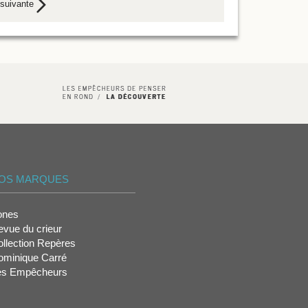
suivante
OS MARQUES
ones
vue du crieur
llection Repères
ominique Carré
es Empêcheurs