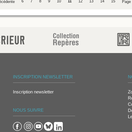
6
7
8
9
10
11
12
13
14
15
écédente
Page 
INSCRIPTION NEWSLETTER
N
Inscription newsletter
Z
Re
Co
NOUS SUIVRE
D
L