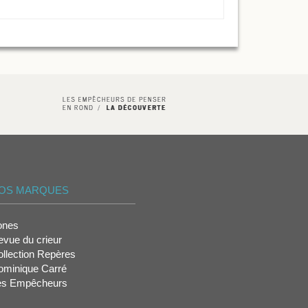
OS MARQUES
ones
vue du crieur
llection Repères
ominique Carré
es Empêcheurs