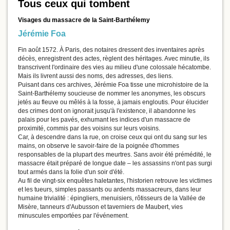
Tous ceux qui tombent
Visages du massacre de la Saint-Barthélemy
Jérémie Foa
Fin août 1572. À Paris, des notaires dressent des inventaires après
décès, enregistrent des actes, règlent des héritages. Avec minutie, ils
transcrivent l'ordinaire des vies au milieu d'une colossale hécatombe.
Mais ils livrent aussi des noms, des adresses, des liens.
Puisant dans ces archives, Jérémie Foa tisse une microhistoire de la
Saint-Barthélemy soucieuse de nommer les anonymes, les obscurs
jetés au fleuve ou mêlés à la fosse, à jamais engloutis. Pour élucider
des crimes dont on ignorait jusqu'à l'existence, il abandonne les
palais pour les pavés, exhumant les indices d'un massacre de
proximité, commis par des voisins sur leurs voisins.
Car, à descendre dans la rue, on croise ceux qui ont du sang sur les
mains, on observe le savoir-faire de la poignée d'hommes
responsables de la plupart des meurtres. Sans avoir été prémédité, le
massacre était préparé de longue date – les assassins n'ont pas surgi
tout armés dans la folie d'un soir d'été.
Au fil de vingt-six enquêtes haletantes, l'historien retrouve les victimes
et les tueurs, simples passants ou ardents massacreurs, dans leur
humaine trivialité : épingliers, menuisiers, rôtisseurs de la Vallée de
Misère, tanneurs d'Aubusson et taverniers de Maubert, vies
minuscules emportées par l'événement.