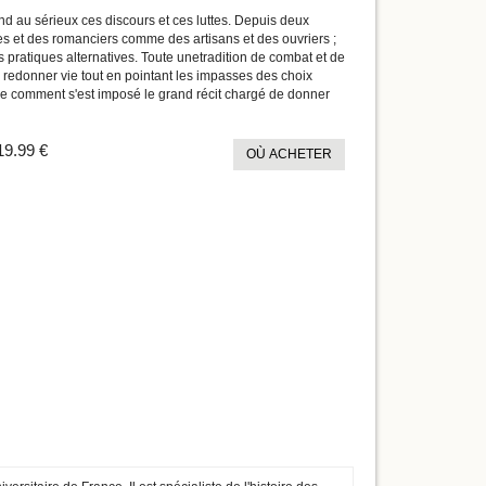
nd au sérieux ces discours et ces luttes. Depuis deux
es et des romanciers comme des artisans et des ouvriers ;
pratiques alternatives. Toute unetradition de combat et de
r redonner vie tout en pointant les impasses des choix
ontre comment s'est imposé le grand récit chargé de donner
19.99 €
OÙ ACHETER