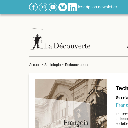
Inscription newsletter
Accueil
>
Sociologie
>
Technocritiques
Tech
Du refu
Franç
Les tec
technoc
sociétés