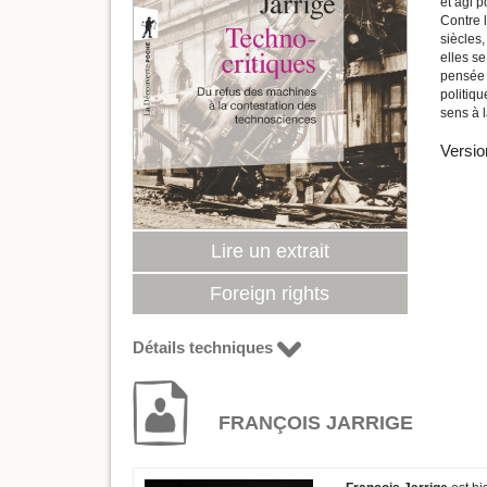
et agi p
Contre 
siècles
elles s
pensée o
politiqu
sens à l
Versio
Lire un extrait
Foreign rights
Détails techniques
FRANÇOIS JARRIGE