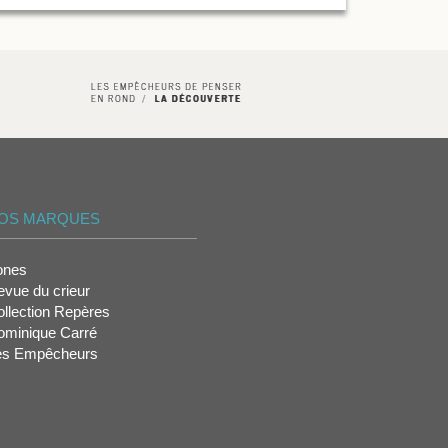
OS MARQUES
ones
vue du crieur
llection Repères
ominique Carré
es Empêcheurs