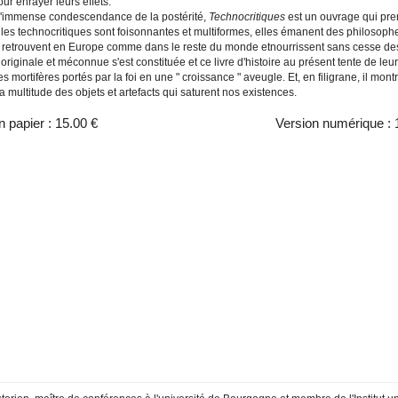
our enrayer leurs effets.
l'immense condescendance de la postérité,
Technocritiques
est un ouvrage qui pre
, les technocritiques sont foisonnantes et multiformes, elles émanent des philosoph
e retrouvent en Europe comme dans le reste du monde etnourrissent sans cesse des 
riginale et méconnue s'est constituée et ce livre d'histoire au présent tente de leu
es mortifères portés par la foi en une " croissance " aveugle. Et, en filigrane, il m
a multitude des objets et artefacts qui saturent nos existences.
n papier :
15.00 €
Version numérique :