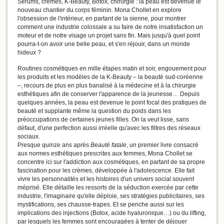
Sérums, crèmes, K-Beauty, Botox, chirurgie : la peau est devenue le
nouveau chantier du corps féminin. Mona Chollet en explore
l'obsession de l'intérieur, en partant de la sienne, pour montrer
comment une industrie colossale a su faire de notre insatisfaction un
moteur et de notre visage un projet sans fin. Mais jusqu'à quel point
pourra-t-on avoir une belle peau, et s'en réjouir, dans un monde
hideux ?
Routines cosmétiques en mille étapes matin et soir, engouement pour
les produits et les modèles de la K-Beauty – la beauté sud-coréenne
–, recours de plus en plus banalisé à la médecine et à la chirurgie
esthétiques afin de conserver l'apparence de la jeunesse… Depuis
quelques années, la peau est devenue le point focal des pratiques de
beauté et supplante même la question du poids dans les
préoccupations de certaines jeunes filles. On la veut lisse, sans
défaut, d'une perfection aussi irréelle qu'avec les filtres des réseaux
sociaux.
Presque quinze ans après
Beauté fatale
, un premier livre consacré
aux normes esthétiques prescrites aux femmes, Mona Chollet se
concentre ici sur l'addiction aux cosmétiques, en partant de sa propre
fascination pour les crèmes, développée à l'adolescence. Elle fait
vivre les personnalités et les histoires d'un univers social souvent
méprisé. Elle détaille les ressorts de la séduction exercée par cette
industrie, l'imaginaire qu'elle déploie, ses stratégies publicitaires, ses
mystifications, ses chausse-trapes. Et se penche aussi sur les
implications des injections (Botox, acide hyaluronique…) ou du lifting,
par lesquels les femmes sont encouragées à tenter de déjouer