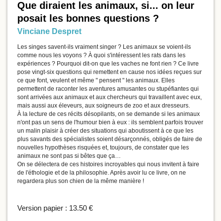
Que diraient les animaux, si... on leur
posait les bonnes questions ?
Vinciane Despret
Les singes savent-ils vraiment singer ? Les animaux se voient-ils
comme nous les voyons ? À quoi s'intéressent les rats dans les
expériences ? Pourquoi dit-on que les vaches ne font rien ? Ce livre
pose vingt-six questions qui remettent en cause nos idées reçues sur
ce que font, veulent et même " pensent " les animaux. Elles
permettent de raconter les aventures amusantes ou stupéfiantes qui
sont arrivées aux animaux et aux chercheurs qui travaillent avec eux,
mais aussi aux éleveurs, aux soigneurs de zoo et aux dresseurs.
À la lecture de ces récits désopilants, on se demande si les animaux
n'ont pas un sens de l'humour bien à eux : ils semblent parfois trouver
un malin plaisir à créer des situations qui aboutissent à ce que les
plus savants des spécialistes soient désarçonnés, obligés de faire de
nouvelles hypothèses risquées et, toujours, de constater que les
animaux ne sont pas si bêtes que ça…
On se délectera de ces histoires incroyables qui nous invitent à faire
de l'éthologie et de la philosophie. Après avoir lu ce livre, on ne
regardera plus son chien de la même manière !
Version papier :
13.50 €