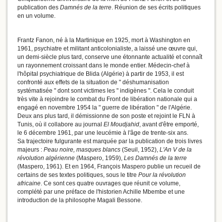
publication des
Damnés de la terre
. Réunion de ses écrits politiques
en un volume.
Frantz Fanon, né à la Martinique en 1925, mort à Washington en
1961, psychiatre et militant anticolonialiste, a laissé une œuvre qui,
un demi-siècle plus tard, conserve une étonnante actualité et connaît
un rayonnement croissant dans le monde entier. Médecin-chef à
l'hôpital psychiatrique de Blida (Algérie) à partir de 1953, il est
confronté aux effets de la situation de " déshumanisation
systématisée " dont sont victimes les " indigènes ". Cela le conduit
très vite à rejoindre le combat du Front de libération nationale qui a
engagé en novembre 1954 la " guerre de libération " de l'Algérie.
Deux ans plus tard, il démissionne de son poste et rejoint le FLN à
Tunis, où il collabore au journal
El Moudjahid
, avant d'être emporté,
le 6 décembre 1961, par une leucémie à l'âge de trente-six ans.
Sa trajectoire fulgurante est marquée par la publication de trois livres
majeurs :
Peau noire, masques blancs
(Seuil, 1952),
L'An V de la
révolution algérienne
(Maspero, 1959),
Les Damnés de la terre
(Maspero, 1961). Et en 1964, François Maspero publie un recueil de
certains de ses textes politiques, sous le titre
Pour la révolution
africaine
. Ce sont ces quatre ouvrages que réunit ce volume,
complété par une préface de l'historien Achille Mbembe et une
introduction de la philosophe Magali Bessone.