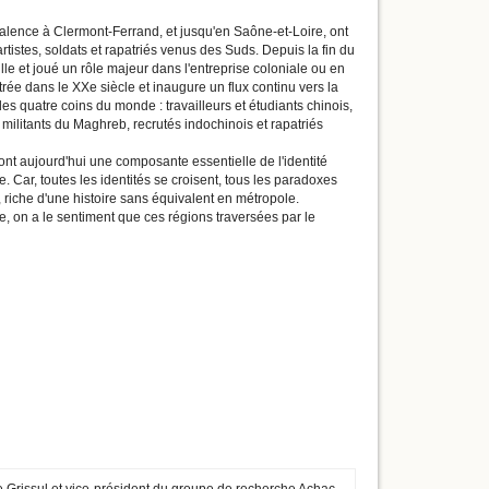
alence à Clermont-Ferrand, et jusqu'en Saône-et-Loire, ont
rtistes, soldats et rapatriés venus des Suds. Depuis la fin du
le et joué un rôle majeur dans l'entreprise coloniale ou en
ée dans le XXe siècle et inaugure un flux continu vers la
 quatre coins du monde : travailleurs et étudiants chinois,
et militants du Maghreb, recrutés indochinois et rapatriés
sont aujourd'hui une composante essentielle de l'identité
. Car, toutes les identités se croisent, tous les paradoxes
 riche d'une histoire sans équivalent en métropole.
, on a le sentiment que ces régions traversées par le