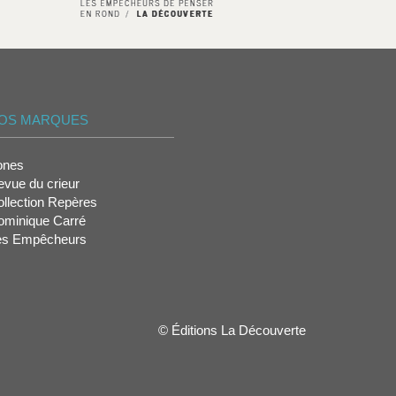
OS MARQUES
ones
vue du crieur
llection Repères
ominique Carré
es Empêcheurs
© Éditions La Découverte