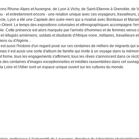
ions Rhone-Alpes et Auvergne, de Lyon à Vichy, de Saint-Etienne à Grenoble, de V
u - et entretiennent encore - une relation unique avec ces voyageurs, travailleurs, a
ècle, Lyon a été une
Capitale des outre-mers
qui a rivalisé avec Bordeaux et Marseil
-Orient. Le temps des expositions coloniales et ethnographiques accompagne l'entr
le. Cette présence est alors marquée par l'arrivée d'hommes et de femmes venus des
 et réfugiés arméniens, soldats et étudiants d'Afrique noire, militaires, travailleurs 
ens ou d'Algérie...
 est aussi l'histoire d'un regard posé sur ces centaines de milliers de migrants qui 
mais il est aussi une sorte d'album de famille qui invite à un voyage dans la mémoire
 forme, tous les engagements s'affirment, tous les rêves s'annoncent dans ce récit,
rs des centaines d'images exceptionnelles et inédites rassemblées dans cet ouvrage
a Loire et l'Allier sont un espace unique ouvert sur les cultures du monde.