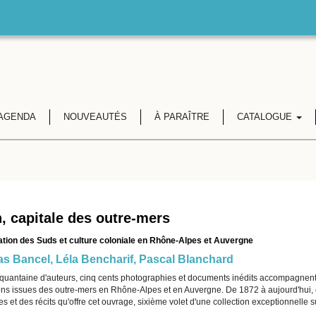
AGENDA
NOUVEAUTÉS
À PARAÎTRE
CATALOGUE
, capitale des outre-mers
tion des Suds et culture coloniale en Rhône-Alpes et Auvergne
as Bancel
,
Léla Bencharif
,
Pascal Blanchard
quantaine d'auteurs, cinq cents photographies et documents inédits accompagnent 
ons issues des outre-mers en Rhône-Alpes et en Auvergne. De 1872 à aujourd'hui, c'
 et des récits qu'offre cet ouvrage, sixième volet d'une collection exceptionnelle 