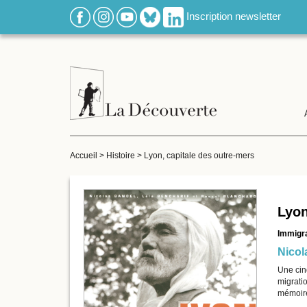
Inscription newsletter
Accueil
>
Histoire
>
Lyon, capitale des outre-mers
Lyon
Immigra
Nicol
Une cin
migrati
mémoires