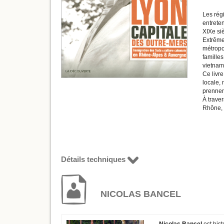
Les rég
entreten
XIXe si
Extrême
métropo
familles
vietnami
Ce livre
locale, 
prennent
À trave
Rhône, l
Détails techniques
NICOLAS BANCEL