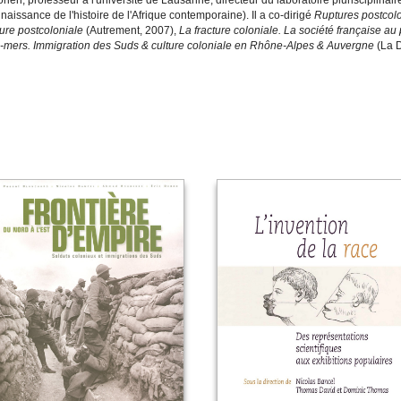
orien, professeur à l'université de Lausanne, directeur du laboratoire plurisciplina
naissance de l'histoire de l'Afrique contemporaine). Il a co-dirigé
Ruptures postcolo
ure postcoloniale
(Autrement, 2007),
La fracture coloniale. La société française au 
e-mers. Immigration des Suds & culture coloniale en Rhône-Alpes & Auvergne
(La D