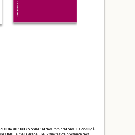
iste du " fait colonial " et des immigrations. Il a codirigé
ges tels
Le Paris arabe. Deux siècles de présence des