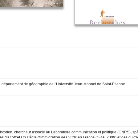
u département de géographie de l'Université Jean-Monnet de Saint-Étienne.
istorien, chercheur associé au Laboratoire communication et politique (CNRS), spécial
es du coffret
Un siècle d'immigration des Suds en France
(GRA, 2009) et des ouvra