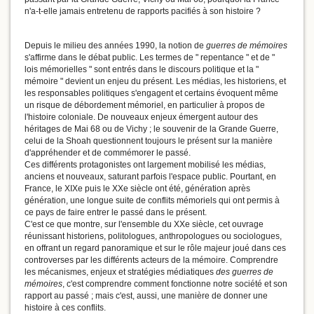
n'a-t-elle jamais entretenu de rapports pacifiés à son histoire ?
Depuis le milieu des années 1990, la notion de
guerres de mémoires
s'affirme dans le débat public. Les termes de " repentance " et de "
lois mémorielles " sont entrés dans le discours politique et la "
mémoire " devient un enjeu du présent. Les médias, les historiens, et
les responsables politiques s'engagent et certains évoquent même
un risque de débordement mémoriel, en particulier à propos de
l'histoire coloniale. De nouveaux enjeux émergent autour des
héritages de Mai 68 ou de Vichy ; le souvenir de la Grande Guerre,
celui de la Shoah questionnent toujours le présent sur la manière
d'appréhender et de commémorer le passé.
Ces différents protagonistes ont largement mobilisé les médias,
anciens et nouveaux, saturant parfois l'espace public. Pourtant, en
France, le XIXe puis le XXe siècle ont été, génération après
génération, une longue suite de conflits mémoriels qui ont permis à
ce pays de faire entrer le passé dans le présent.
C'est ce que montre, sur l'ensemble du XXe siècle, cet ouvrage
réunissant historiens, politologues, anthropologues ou sociologues,
en offrant un regard panoramique et sur le rôle majeur joué dans ces
controverses par les différents acteurs de la mémoire. Comprendre
les mécanismes, enjeux et stratégies médiatiques
des guerres de
mémoires
, c'est comprendre comment fonctionne notre société et son
rapport au passé ; mais c'est, aussi, une manière de donner une
histoire à ces conflits.