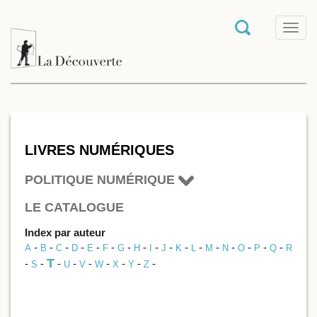
T
o
g
g
l
e
n
a
v
i
LIVRES NUMÉRIQUES
g
a
POLITIQUE NUMÉRIQUE
t
i
LE CATALOGUE
o
n
Index par auteur
-
-
-
-
-
-
-
-
-
-
-
-
-
-
-
-
-
A
B
C
D
E
F
G
H
I
J
K
L
M
N
O
P
Q
R
T
-
-
-
-
-
-
-
-
-
S
U
V
W
X
Y
Z