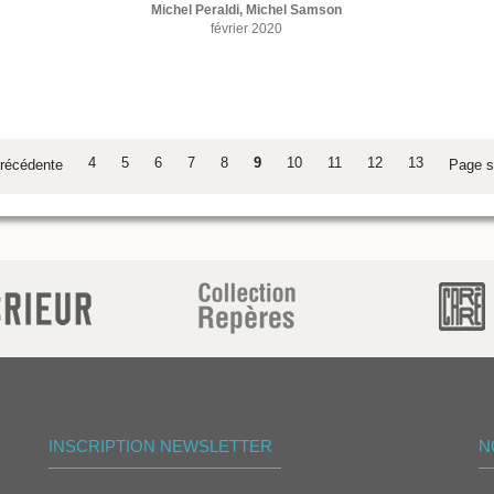
Michel Peraldi, Michel Samson
février 2020
4
5
6
7
8
9
10
11
12
13
récédente
Page s
INSCRIPTION NEWSLETTER
N