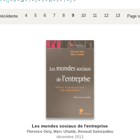
S
-
-
-
-
-
-
-
-
-
-
-
P
Q
R
T
U
V
W
X
Y
Z
4
5
6
7
8
9
10
11
12
13
récédente
Page s
Les mondes sociaux de l'entreprise
Florence Osty, Marc Uhalde, Renaud Sainsaulieu
décembre 2013