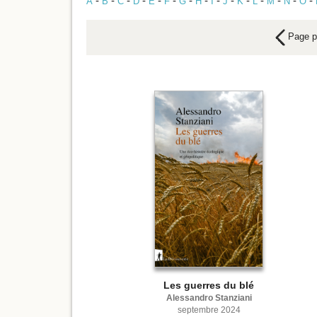
-
-
-
-
-
-
-
-
-
-
-
-
-
-
-
A
B
C
D
E
F
G
H
I
J
K
L
M
N
O
Page p
Les guerres du blé
Alessandro Stanziani
septembre 2024