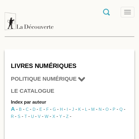
T
o
g
g
l
e
n
a
v
i
LIVRES NUMÉRIQUES
g
a
POLITIQUE NUMÉRIQUE
t
i
LE CATALOGUE
o
n
Index par auteur
A
-
-
-
-
-
-
-
-
-
-
-
-
-
-
-
-
-
B
C
D
E
F
G
H
I
J
K
L
M
N
O
P
Q
-
-
-
-
-
-
-
-
-
R
S
T
U
V
W
X
Y
Z