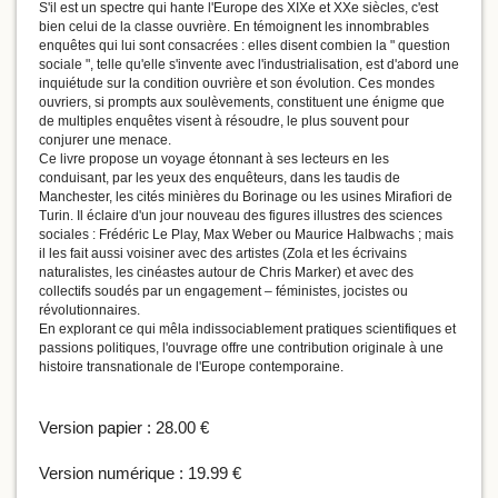
S'il est un spectre qui hante l'Europe des XIXe et XXe siècles, c'est
bien celui de la classe ouvrière. En témoignent les innombrables
enquêtes qui lui sont consacrées : elles disent combien la " question
sociale ", telle qu'elle s'invente avec l'industrialisation, est d'abord une
inquiétude sur la condition ouvrière et son évolution. Ces mondes
ouvriers, si prompts aux soulèvements, constituent une énigme que
de multiples enquêtes visent à résoudre, le plus souvent pour
conjurer une menace.
Ce livre propose un voyage étonnant à ses lecteurs en les
conduisant, par les yeux des enquêteurs, dans les taudis de
Manchester, les cités minières du Borinage ou les usines Mirafiori de
Turin. Il éclaire d'un jour nouveau des figures illustres des sciences
sociales : Frédéric Le Play, Max Weber ou Maurice Halbwachs ; mais
il les fait aussi voisiner avec des artistes (Zola et les écrivains
naturalistes, les cinéastes autour de Chris Marker) et avec des
collectifs soudés par un engagement – féministes, jocistes ou
révolutionnaires.
En explorant ce qui mêla indissociablement pratiques scientifiques et
passions politiques, l'ouvrage offre une contribution originale à une
histoire transnationale de l'Europe contemporaine.
Version papier :
28.00 €
Version numérique :
19.99 €