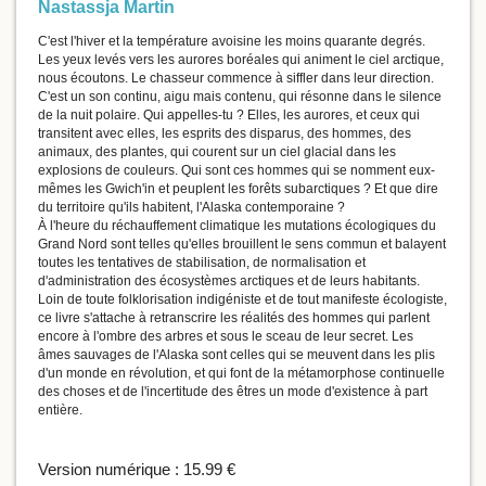
Nastassja Martin
C'est l'hiver et la température avoisine les moins quarante degrés.
Les yeux levés vers les aurores boréales qui animent le ciel arctique,
nous écoutons. Le chasseur commence à siffler dans leur direction.
C'est un son continu, aigu mais contenu, qui résonne dans le silence
de la nuit polaire. Qui appelles-tu ? Elles, les aurores, et ceux qui
transitent avec elles, les esprits des disparus, des hommes, des
animaux, des plantes, qui courent sur un ciel glacial dans les
explosions de couleurs. Qui sont ces hommes qui se nomment eux-
mêmes les Gwich'in et peuplent les forêts subarctiques ? Et que dire
du territoire qu'ils habitent, l'Alaska contemporaine ?
À l'heure du réchauffement climatique les mutations écologiques du
Grand Nord sont telles qu'elles brouillent le sens commun et balayent
toutes les tentatives de stabilisation, de normalisation et
d'administration des écosystèmes arctiques et de leurs habitants.
Loin de toute folklorisation indigéniste et de tout manifeste écologiste,
ce livre s'attache à retranscrire les réalités des hommes qui parlent
encore à l'ombre des arbres et sous le sceau de leur secret. Les
âmes sauvages de l'Alaska sont celles qui se meuvent dans les plis
d'un monde en révolution, et qui font de la métamorphose continuelle
des choses et de l'incertitude des êtres un mode d'existence à part
entière.
Version numérique :
15.99 €