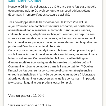
Emmanuel Combe
Nouvelle édition de cet ouvrage de référence sur le
low cost
, modèle
économique qui, après avoir conquis le transport aérien, s'étend
désormais à nombre d'autres secteurs d'activité.
Très développé dans le transport aérien, le
low cost
se diffuse
aujourd'hui dans de nombreux secteurs économiques : distribution
alimentaire et non alimentaire, automobile, banque, assurances,
coiffure, hôtellerie, téléphonie mobile, etc. Pourtant, en dépit de son
vif succès auprès des consommateurs, le
low cost
alimente souvent
la critique et le soupçon, accusé notamment de sacrifier la qualité des
produits et l'emploi sur l'autel du bas prix.
Ce livre pose un regard analytique sur le
low cost
, en prenant appui
sur la théorie économique et les études empiriques, notamment dans
le transport aérien. Comment définir le low cost et le distinguer
d'autres modèles économiques de baisse des prix et des coûts ?
Comment fonctionne ce modèle dans le transport aérien ? Quel est
l'impact du
low cost
sur la concurrence et comment réagissent les
entreprises installées à l'arrivée de ce nouveau modèle ? L'ouvrage
aborde également les controverses actuelles concernant l'impact du
low cost
sur la qualité des produits et sur l'emploi.
Version papier :
11.00 €
Version numérique :
10.99 €