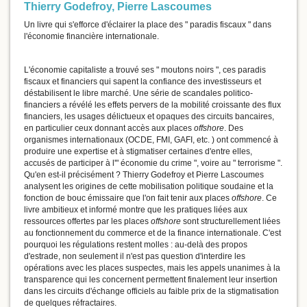
Thierry Godefroy
,
Pierre Lascoumes
Un livre qui s'efforce d'éclairer la place des " paradis fiscaux " dans
l'économie financière internationale.
L'économie capitaliste a trouvé ses " moutons noirs ", ces paradis
fiscaux et financiers qui sapent la confiance des investisseurs et
déstabilisent le libre marché. Une série de scandales politico-
financiers a révélé les effets pervers de la mobilité croissante des flux
financiers, les usages délictueux et opaques des circuits bancaires,
en particulier ceux donnant accès aux places
offshore
. Des
organismes internationaux (OCDE, FMI, GAFI, etc. ) ont commencé à
produire une expertise et à stigmatiser certaines d'entre elles,
accusés de participer à l'" économie du crime ", voire au " terrorisme ".
Qu'en est-il précisément ? Thierry Godefroy et Pierre Lascoumes
analysent les origines de cette mobilisation politique soudaine et la
fonction de bouc émissaire que l'on fait tenir aux places
offshore
. Ce
livre ambitieux et informé montre que les pratiques liées aux
ressources offertes par les places
offshore
sont structurellement liées
au fonctionnement du commerce et de la finance internationale. C'est
pourquoi les régulations restent molles : au-delà des propos
d'estrade, non seulement il n'est pas question d'interdire les
opérations avec les places suspectes, mais les appels unanimes à la
transparence qui les concernent permettent finalement leur insertion
dans les circuits d'échange officiels au faible prix de la stigmatisation
de quelques réfractaires.