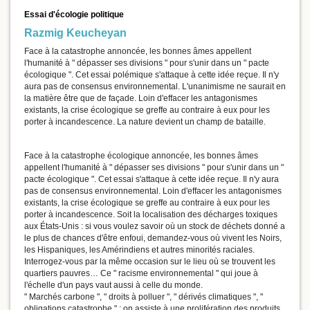
Essai d'écologie politique
Razmig Keucheyan
Face à la catastrophe annoncée, les bonnes âmes appellent
l'humanité à " dépasser ses divisions " pour s'unir dans un " pacte
écologique ". Cet essai polémique s'attaque à cette idée reçue. Il n'y
aura pas de consensus environnemental. L'unanimisme ne saurait en
la matière être que de façade. Loin d'effacer les antagonismes
existants, la crise écologique se greffe au contraire à eux pour les
porter à incandescence. La nature devient un champ de bataille.
Face à la catastrophe écologique annoncée, les bonnes âmes
appellent l'humanité à " dépasser ses divisions " pour s'unir dans un "
pacte écologique ". Cet essai s'attaque à cette idée reçue. Il n'y aura
pas de consensus environnemental. Loin d'effacer les antagonismes
existants, la crise écologique se greffe au contraire à eux pour les
porter à incandescence. Soit la localisation des décharges toxiques
aux États-Unis : si vous voulez savoir où un stock de déchets donné a
le plus de chances d'être enfoui, demandez-vous où vivent les Noirs,
les Hispaniques, les Amérindiens et autres minorités raciales.
Interrogez-vous par la même occasion sur le lieu où se trouvent les
quartiers pauvres… Ce " racisme environnemental " qui joue à
l'échelle d'un pays vaut aussi à celle du monde.
" Marchés carbone ", " droits à polluer ", " dérivés climatiques ", "
obligations catastrophe " : on assiste à une prolifération des produits