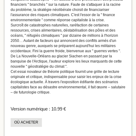
financiers " branchés " sur la nature. Faute de s'attaquer à la racine
du problème, la stratégie néolibérale choisit de financiariser
l'assurance des risques climatiques. C'est l'essor de la " finance
environnementale " comme réponse capitaliste à la crise.
Surcroît de catastrophes naturelles, raréfaction de certaines
ressources, crises alimentaires, déstabilisation des pôles et des
océans, " réfugiés climatiques " par dizaine de millions à l'horizon
2050… Autant de facteurs qui annoncent des conflits armés d'un
nouveau genre, auxquels se préparent aujourd'hui les militaires
occidentaux. Fini la guerre froide, bienvenue aux " guerres vertes ".
De La Nouvelle-Orléans au glacier Siachen en passant par la
banquise de l'Arctique, l'auteur explore les lieux marquants de cette
nouvelle " géostratégie du climat ".
Cet essai novateur de théorie politique fournit une grille de lecture
originale et critique, indispensable pour saisir les enjeux de la crise
écologique actuelle. À travers l'exposition édifiante des scénarios
capitalistes face au désastre environnemental, il fait œuvre – salutaire
– de futurologie critique.
Version numérique :
10.99 €
OÙ ACHETER