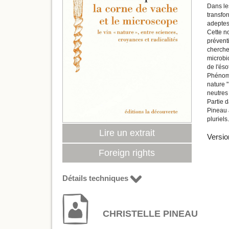
Dans les
transfo
adeptes
Cette no
prévent
cherche
microbi
de l'éso
Phénomèn
nature "
neutres
Partie d
Pineau a
pluriels.
Lire un extrait
Versio
Foreign rights
Détails techniques
CHRISTELLE PINEAU