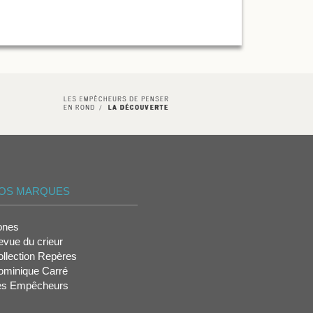
OS MARQUES
ones
vue du crieur
llection Repères
ominique Carré
es Empêcheurs