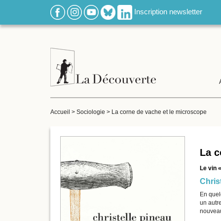
Inscription newsletter
Accueil
>
Sociologie
>
La corne de vache et le microscope
La c
Le vin 
Chris
En quel
un autr
nouveau