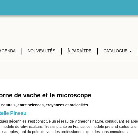
AGENDA
NOUVEAUTÉS
À PARAÎTRE
CATALOGUE
orne de vache et le microscope
« nature », entre sciences, croyances et radicalités
telle Pineau
ques décennies s'est constitué un réseau de vignerons nature, conjuguant les appo
e modèle de vitiviniculture. Très implanté en France, ce modèle prétend surtout à 
x adeptes, tant du point de vue des professionnels que des consommateurs.