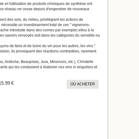
 et l'utilisation de produits chimiques de synthèse ont
e, ce réseau ne cesse depuis d'engendrer de nouveaux
t des sols, du milieu, privilégiant les actions de
nécessite un investissement total de ces " vignerons-
vache introduite dans des cornes par exemple) et/ou à la
es savoirs renvoyés soit dans les catégories du sensible ou
s de faire et de boire du vin pour les autres, les vins "
épulsion, ils provoquent des réactions contrastées, rarement
 Ardèche, Beaujolais, Jura, Minervois, etc.), Christelle
ts qui les conduisent à élaborer ces vins si singuliers et
15.99 €
OÙ ACHETER