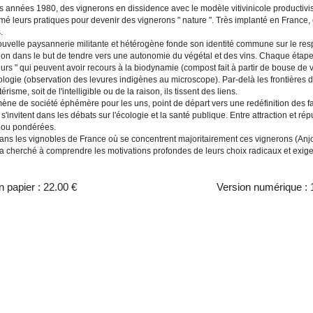
 années 1980, des vignerons en dissidence avec le modèle vitivinicole productiviste
rmé leurs pratiques pour devenir des vignerons " nature ". Très implanté en Franc
.
uvelle paysannerie militante et hétérogène fonde son identité commune sur le respec
ion dans le but de tendre vers une autonomie du végétal et des vins. Chaque étape 
urs " qui peuvent avoir recours à la biodynamie (compost fait à partir de bouse de 
ologie (observation des levures indigènes au microscope). Par-delà les frontières d
térisme, soit de l'intelligible ou de la raison, ils tissent des liens.
e de société éphémère pour les uns, point de départ vers une redéfinition des façon
 s'invitent dans les débats sur l'écologie et la santé publique. Entre attraction et r
 ou pondérées.
ans les vignobles de France où se concentrent majoritairement ces vignerons (Anjou,
 cherché à comprendre les motivations profondes de leurs choix radicaux et exigean
n papier :
22.00 €
Version numérique :