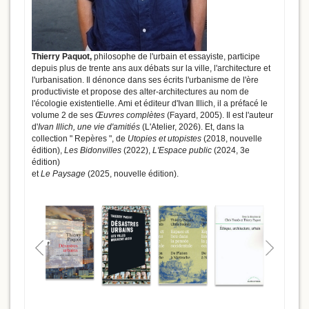
Thierry Paquot,
philosophe de l'urbain et essayiste, participe
depuis plus de trente ans aux débats sur la ville, l'architecture et
l'urbanisation. Il dénonce dans ses écrits l'urbanisme de l'ère
productiviste et propose des alter-architectures au nom de
l'écologie existentielle. Ami et éditeur d'Ivan Illich, il a préfacé le
volume 2 de ses
Œuvres complètes
(Fayard, 2005). Il est l'auteur
d'
Ivan Illich, une vie d'amitiés
(L'Atelier, 2026). Et, dans la
collection " Repères ", de
Utopies et utopistes
(2018, nouvelle
édition),
Les Bidonvilles
(2022),
L'Espace public
(2024, 3e
édition)
et
Le Paysage
(2025, nouvelle édition).