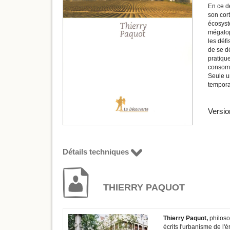
En ce d
son cor
écosystè
mégalop
les défi
de se d
pratique
consomma
Seule un
temporal
Versio
Détails techniques
THIERRY PAQUOT
Thierry Paquot,
philosop
écrits l'urbanisme de l'è