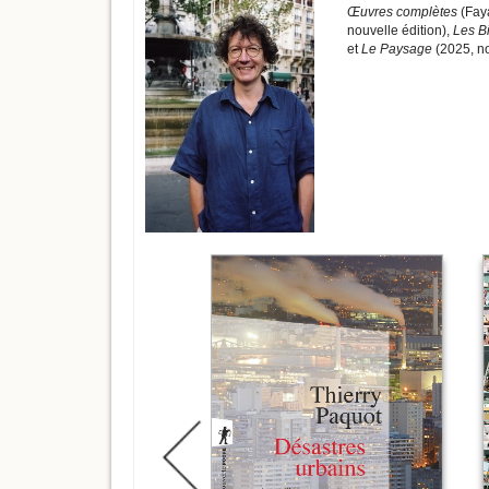
Œuvres complètes
(Faya
nouvelle édition),
Les Bi
et
Le Paysage
(2025, no