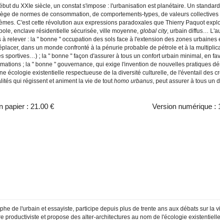
ébut du XXIe siècle, un constat s'impose : l'urbanisation est planétaire. Un standa
tège de normes de consommation, de comportements-types, de valeurs collectives et
mes. C'est cette révolution aux expressions paradoxales que Thierry Paquot explore 
ole, enclave résidentielle sécurisée, ville moyenne,
global city
, urbain diffus… L'
s à relever : la " bonne " occupation des sols face à l'extension des zones urbaines e
éplacer, dans un monde confronté à la pénurie probable de pétrole et à la multiplic
s sportives…) ; la " bonne " façon d'assurer à tous un confort urbain minimal, en 
tions ; la " bonne " gouvernance, qui exige l'invention de nouvelles pratiques démoc
e écologie existentielle respectueuse de la diversité culturelle, de l'éventail des cr
ités qui régissent et animent la vie de tout
homo urbanus
, peut assurer à tous un 
n papier :
21.00 €
Version numérique :
he de l'urbain et essayiste, participe depuis plus de trente ans aux débats sur la vil
re productiviste et propose des alter-architectures au nom de l'écologie existentielle.