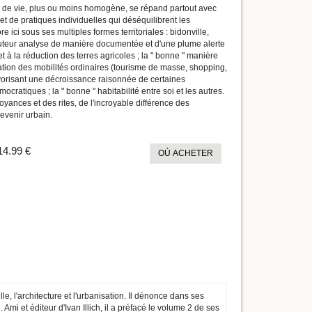
rd de vie, plus ou moins homogène, se répand partout avec
 de pratiques individuelles qui déséquilibrent les
ici sous ses multiples formes territoriales : bidonville,
auteur analyse de manière documentée et d'une plume alerte
t à la réduction des terres agricoles ; la " bonne " manière
ation des mobilités ordinaires (tourisme de masse, shopping,
favorisant une décroissance raisonnée de certaines
ratiques ; la " bonne " habitabilité entre soi et les autres.
oyances et des rites, de l'incroyable différence des
devenir urbain.
14.99 €
OÙ ACHETER
le, l'architecture et l'urbanisation. Il dénonce dans ses
 Ami et éditeur d'Ivan Illich, il a préfacé le volume 2 de ses