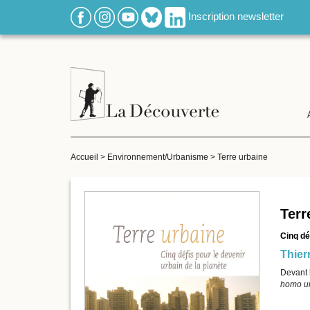
Inscription newsletter
Accueil
>
Environnement/Urbanisme
>
Terre urbaine
Terr
Cinq dé
Thier
Devant l
homo u