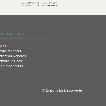
OS MARQUES
ones
vue du crieur
llection Repères
ominique Carré
es Empêcheurs
© Éditions La Découverte