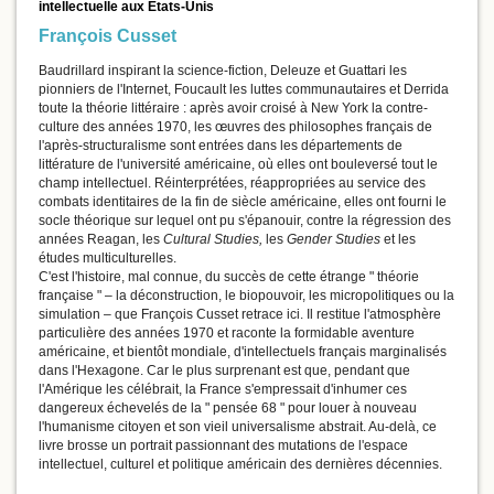
intellectuelle aux États-Unis
François Cusset
Baudrillard inspirant la science-fiction, Deleuze et Guattari les
pionniers de l'Internet, Foucault les luttes communautaires et Derrida
toute la théorie littéraire : après avoir croisé à New York la contre-
culture des années 1970, les œuvres des philosophes français de
l'après-structuralisme sont entrées dans les départements de
littérature de l'université américaine, où elles ont bouleversé tout le
champ intellectuel. Réinterprétées, réappropriées au service des
combats identitaires de la fin de siècle américaine, elles ont fourni le
socle théorique sur lequel ont pu s'épanouir, contre la régression des
années Reagan, les
Cultural Studies,
les
Gender Studies
et les
études multiculturelles.
C'est l'histoire, mal connue, du succès de cette étrange " théorie
française " – la déconstruction, le biopouvoir, les micropolitiques ou la
simulation – que François Cusset retrace ici. Il restitue l'atmosphère
particulière des années 1970 et raconte la formidable aventure
américaine, et bientôt mondiale, d'intellectuels français marginalisés
dans l'Hexagone. Car le plus surprenant est que, pendant que
l'Amérique les célébrait, la France s'empressait d'inhumer ces
dangereux échevelés de la " pensée 68 " pour louer à nouveau
l'humanisme citoyen et son vieil universalisme abstrait. Au-delà, ce
livre brosse un portrait passionnant des mutations de l'espace
intellectuel, culturel et politique américain des dernières décennies.