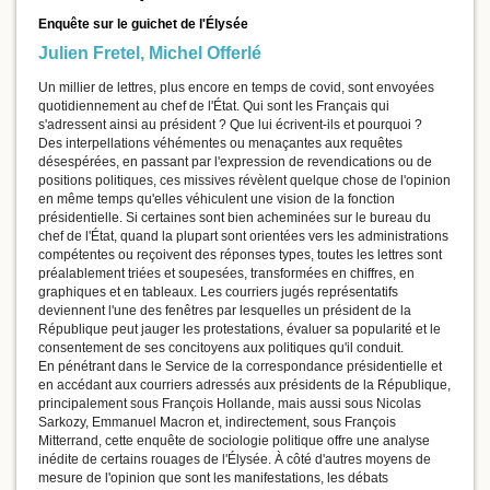
Enquête sur le guichet de l'Élysée
Julien Fretel
,
Michel Offerlé
Un millier de lettres, plus encore en temps de covid, sont envoyées
quotidiennement au chef de l'État. Qui sont les Français qui
s'adressent ainsi au président ? Que lui écrivent-ils et pourquoi ?
Des interpellations véhémentes ou menaçantes aux requêtes
désespérées, en passant par l'expression de revendications ou de
positions politiques, ces missives révèlent quelque chose de l'opinion
en même temps qu'elles véhiculent une vision de la fonction
présidentielle. Si certaines sont bien acheminées sur le bureau du
chef de l'État, quand la plupart sont orientées vers les administrations
compétentes ou reçoivent des réponses types, toutes les lettres sont
préalablement triées et soupesées, transformées en chiffres, en
graphiques et en tableaux. Les courriers jugés représentatifs
deviennent l'une des fenêtres par lesquelles un président de la
République peut jauger les protestations, évaluer sa popularité et le
consentement de ses concitoyens aux politiques qu'il conduit.
En pénétrant dans le Service de la correspondance présidentielle et
en accédant aux courriers adressés aux présidents de la République,
principalement sous François Hollande, mais aussi sous Nicolas
Sarkozy, Emmanuel Macron et, indirectement, sous François
Mitterrand, cette enquête de sociologie politique offre une analyse
inédite de certains rouages de l'Élysée. À côté d'autres moyens de
mesure de l'opinion que sont les manifestations, les débats