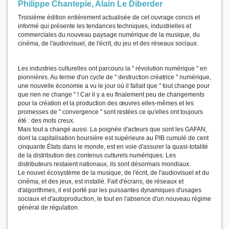
Philippe Chantepie
,
Alain Le Diberder
Troisième édition entièrement actualisée de cet ouvrage concis et
informé qui présente les tendances techniques, industrielles et
commerciales du nouveau paysage numérique de la musique, du
cinéma, de l'audiovisuel, de l'écrit, du jeu et des réseaux sociaux.
Les industries culturelles ont parcouru la " révolution numérique " en
pionnières. Au terme d'un cycle de " destruction créatrice " numérique,
une nouvelle économie a vu le jour où il fallait que " tout change pour
que rien ne change " ! Car il y a eu finalement peu de changements
pour la création et la production des œuvres elles-mêmes et les
promesses de " convergence " sont restées ce qu'elles ont toujours
été : des mots creux.
Mais tout a changé aussi. La poignée d'acteurs que sont les GAFAN,
dont la capitalisation boursière est supérieure au PIB cumulé de cent
cinquante États dans le monde, est en voie d'assurer la quasi-totalité
de la distribution des contenus culturels numériques. Les
distributeurs restaient nationaux, ils sont désormais mondiaux.
Le nouvel écosystème de la musique, de l'écrit, de l'audiovisuel et du
cinéma, et des jeux, est installé. Fait d'écrans, de réseaux et
d'algorithmes, il est porté par les puissantes dynamiques d'usages
sociaux et d'autoproduction, le tout en l'absence d'un nouveau régime
général de régulation.