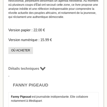
néocolonial, perpétuent désormais un agenda néolibéral. Au moment
où plusieurs coups d'État ont secoué cette zone, ce livre propose une
analyse inédite et une réflexion indispensable pour comprendre la
révolte actuelle des peuples africains, et notamment de la jeunesse,
qui réclament une authentique démocratie.
Version papier :
22.00 €
Version numérique :
15.99 €
OÙ ACHETER
Détails techniques
FANNY PIGEAUD
Fanny Pigeaud
est journaliste indépendante. Elle collabore
notamment à
Mediapart
.