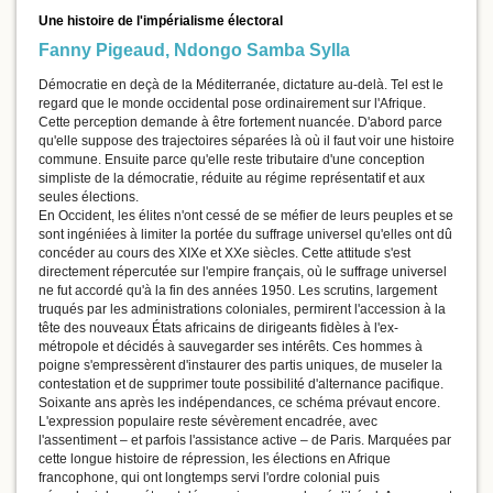
Une histoire de l'impérialisme électoral
Fanny Pigeaud
,
Ndongo Samba Sylla
Démocratie en deçà de la Méditerranée, dictature au-delà. Tel est le
regard que le monde occidental pose ordinairement sur l'Afrique.
Cette perception demande à être fortement nuancée. D'abord parce
qu'elle suppose des trajectoires séparées là où il faut voir une histoire
commune. Ensuite parce qu'elle reste tributaire d'une conception
simpliste de la démocratie, réduite au régime représentatif et aux
seules élections.
En Occident, les élites n'ont cessé de se méfier de leurs peuples et se
sont ingéniées à limiter la portée du suffrage universel qu'elles ont dû
concéder au cours des XIXe et XXe siècles. Cette attitude s'est
directement répercutée sur l'empire français, où le suffrage universel
ne fut accordé qu'à la fin des années 1950. Les scrutins, largement
truqués par les administrations coloniales, permirent l'accession à la
tête des nouveaux États africains de dirigeants fidèles à l'ex-
métropole et décidés à sauvegarder ses intérêts. Ces hommes à
poigne s'empressèrent d'instaurer des partis uniques, de museler la
contestation et de supprimer toute possibilité d'alternance pacifique.
Soixante ans après les indépendances, ce schéma prévaut encore.
L'expression populaire reste sévèrement encadrée, avec
l'assentiment – et parfois l'assistance active – de Paris. Marquées par
cette longue histoire de répression, les élections en Afrique
francophone, qui ont longtemps servi l'ordre colonial puis