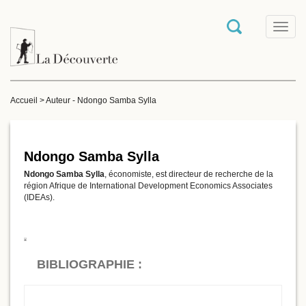
T
o
g
g
l
e
Accueil
>
Auteur - Ndongo Samba Sylla
n
a
v
i
g
Ndongo Samba Sylla
a
Ndongo Samba Sylla
, économiste, est directeur de recherche de la
t
région Afrique de International Development Economics Associates
i
(IDEAs).
o
n
BIBLIOGRAPHIE :