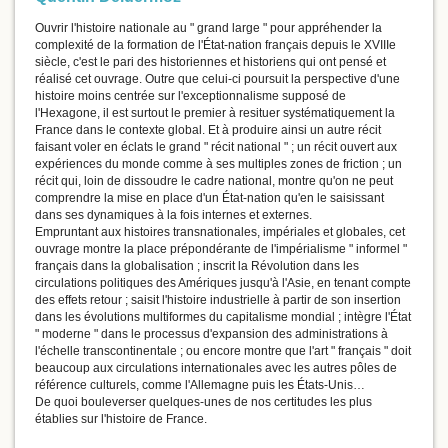
Ouvrir l'histoire nationale au " grand large " pour appréhender la
complexité de la formation de l'État-nation français depuis le XVIIIe
siècle, c'est le pari des historiennes et historiens qui ont pensé et
réalisé cet ouvrage. Outre que celui-ci poursuit la perspective d'une
histoire moins centrée sur l'exceptionnalisme supposé de
l'Hexagone, il est surtout le premier à resituer systématiquement la
France dans le contexte global. Et à produire ainsi un autre récit
faisant voler en éclats le grand " récit national " ; un récit ouvert aux
expériences du monde comme à ses multiples zones de friction ; un
récit qui, loin de dissoudre le cadre national, montre qu'on ne peut
comprendre la mise en place d'un État-nation qu'en le saisissant
dans ses dynamiques à la fois internes et externes.
Empruntant aux histoires transnationales, impériales et globales, cet
ouvrage montre la place prépondérante de l'impérialisme " informel "
français dans la globalisation ; inscrit la Révolution dans les
circulations politiques des Amériques jusqu'à l'Asie, en tenant compte
des effets retour ; saisit l'histoire industrielle à partir de son insertion
dans les évolutions multiformes du capitalisme mondial ; intègre l'État
" moderne " dans le processus d'expansion des administrations à
l'échelle transcontinentale ; ou encore montre que l'art " français " doit
beaucoup aux circulations internationales avec les autres pôles de
référence culturels, comme l'Allemagne puis les États-Unis…
De quoi bouleverser quelques-unes de nos certitudes les plus
établies sur l'histoire de France.