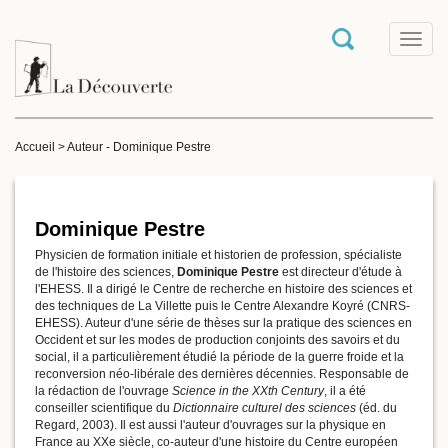
T
o
g
g
l
e
Accueil
>
Auteur - Dominique Pestre
n
a
v
i
g
Dominique Pestre
a
Physicien de formation initiale et historien de profession, spécialiste
t
de l'histoire des sciences,
Dominique Pestre
est directeur d'étude à
i
l'EHESS. Il a dirigé le Centre de recherche en histoire des sciences et
o
des techniques de La Villette puis le Centre Alexandre Koyré (CNRS-
n
EHESS). Auteur d'une série de thèses sur la pratique des sciences en
Occident et sur les modes de production conjoints des savoirs et du
social, il a particulièrement étudié la période de la guerre froide et la
reconversion néo-libérale des dernières décennies. Responsable de
la rédaction de l'ouvrage
Science in the XXth Century
, il a été
conseiller scientifique du
Dictionnaire culturel des sciences
(éd. du
Regard, 2003). Il est aussi l'auteur d'ouvrages sur la physique en
France au XXe siècle, co-auteur d'une histoire du Centre européen