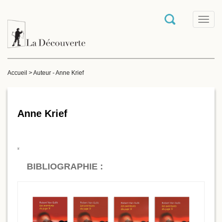
T
o
g
g
l
e
Accueil
>
Auteur - Anne Krief
n
a
v
i
g
Anne Krief
a
t
i
o
n
BIBLIOGRAPHIE :