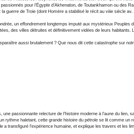
 passionnés pour l’Égypte d’Akhenaton, de Toutankhamon ou des Ram
 guerre de Troie (dont Homère a stabilisé le récit au viiie siècle av. 
t effondrée, un effondrement longtemps imputé aux mystérieux Peuples 
ées, des villes détruites et définitivement vidées de leurs habitants.
isparaître aussi brutalement ? Que nous dit cette catastrophe sur no
 une passionnante relecture de l’histoire moderne à l’aune du lien, s
ythme haletant, cette grande histoire du pétrole se lit comme un 
a transfiguré l’expérience humaine, et explique les travers et les li