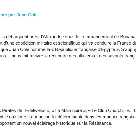
ypte par Juan Cole
nçais débarquent près d’Alexandrie sous le commandement de Bonaparte
part d’une expédition militaire et scientifique qui va conduire la Franc
e ce que Juan Cole nomme la « République française d’Égypte ». S’ap
, il nous fait revivre la rencontre des officiers et des savants frança
Pirates de l’Edelweiss », « La Main noire », « Le Club Churchill »...
ent le nazisme. Leur action fut déterminante dans les maquis français o
portent un nouvel éclairage historique sur la Résistance.