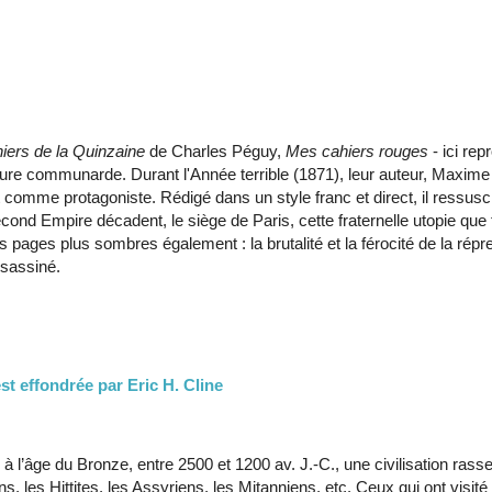
iers de la Quinzaine
de Charles Péguy,
Mes cahiers rouges
- ici re
térature communarde. Durant l'Année terrible (1871), leur auteur, Max
comme protagoniste. Rédigé dans un style franc et direct, il ressuscit
econd Empire décadent, le siège de Paris, cette fraternelle utopie qu
 pages plus sombres également : la brutalité et la férocité de la répre
ssassiné.
'est effondrée par Eric H. Cline
 à l’âge du Bronze, entre 2500 et 1200 av. J.-C., une civilisation ra
, les Hittites, les Assyriens, les Mitanniens, etc. Ceux qui ont visité