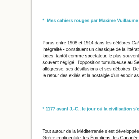
* Mes cahiers rouges par Maxime Vuillaume
Parus entre 1908 et 1914 dans les célèbres
Cah
intégralité - constituent un classique de la lit
loges, tantôt comme spectateur, le plus souvent 
souvent négligé : l'opposition tumultueuse au S
allégresse, ses désillusions et ses déboires. Des
le retour des exilés et la nostalgie d'un espoir a
* 1177 avant J.-C., le jour où la civilisation s
Tout autour de la Méditerranée s’est développée
Grèce continentale, les Égyptiens, les Cananéens