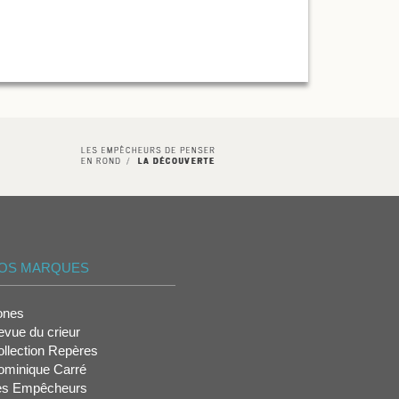
OS MARQUES
ones
vue du crieur
llection Repères
ominique Carré
es Empêcheurs