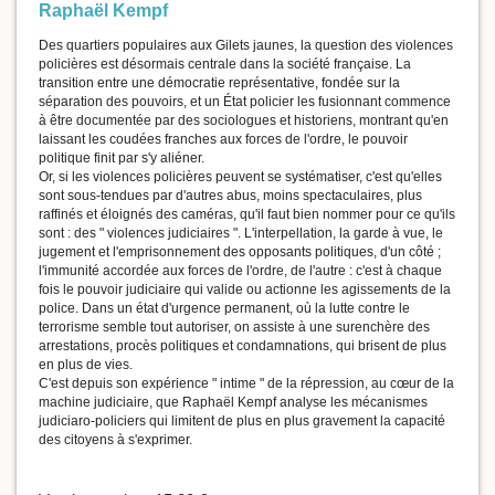
Raphaël Kempf
Des quartiers populaires aux Gilets jaunes, la question des violences
policières est désormais centrale dans la société française. La
transition entre une démocratie représentative, fondée sur la
séparation des pouvoirs, et un État policier les fusionnant commence
à être documentée par des sociologues et historiens, montrant qu'en
laissant les coudées franches aux forces de l'ordre, le pouvoir
politique finit par s'y aliéner.
Or, si les violences policières peuvent se systématiser, c'est qu'elles
sont sous-tendues par d'autres abus, moins spectaculaires, plus
raffinés et éloignés des caméras, qu'il faut bien nommer pour ce qu'ils
sont : des " violences judiciaires ". L'interpellation, la garde à vue, le
jugement et l'emprisonnement des opposants politiques, d'un côté ;
l'immunité accordée aux forces de l'ordre, de l'autre : c'est à chaque
fois le pouvoir judiciaire qui valide ou actionne les agissements de la
police. Dans un état d'urgence permanent, où la lutte contre le
terrorisme semble tout autoriser, on assiste à une surenchère des
arrestations, procès politiques et condamnations, qui brisent de plus
en plus de vies.
C'est depuis son expérience " intime " de la répression, au cœur de la
machine judiciaire, que Raphaël Kempf analyse les mécanismes
judiciaro-policiers qui limitent de plus en plus gravement la capacité
des citoyens à s'exprimer.