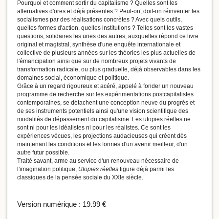
Pourquoi et comment sortir du capitalisme ? Quelles sont les
alternatives d'ores et déjà présentes ? Peut-on, doit-on réinventer les
socialismes par des réalisations concrètes ? Avec quels outils,
quelles formes d'action, quelles institutions ? Telles sont les vastes
questions, solidaires les unes des autres, auxquelles répond ce livre
original et magistral, synthèse d'une enquête internationale et
collective de plusieurs années sur les théories les plus actuelles de
l'émancipation ainsi que sur de nombreux projets vivants de
transformation radicale, ou plus graduelle, déjà observables dans les
domaines social, économique et politique.
Grâce à un regard rigoureux et acéré, appelé à fonder un nouveau
programme de recherche sur les expérimentations postcapitalistes
contemporaines, se détachent une conception neuve du progrès et
de ses instruments potentiels ainsi qu'une vision scientifique des
modalités de dépassement du capitalisme. Les utopies réelles ne
sont ni pour les idéalistes ni pour les réalistes. Ce sont les
expériences vécues, les projections audacieuses qui créent dès
maintenant les conditions et les formes d'un avenir meilleur, d'un
autre futur possible.
Traité savant, arme au service d'un renouveau nécessaire de
l'imagination politique,
Utopies réelles
figure déjà parmi les
classiques de la pensée sociale du XXIe siècle.
Version numérique :
19.99 €