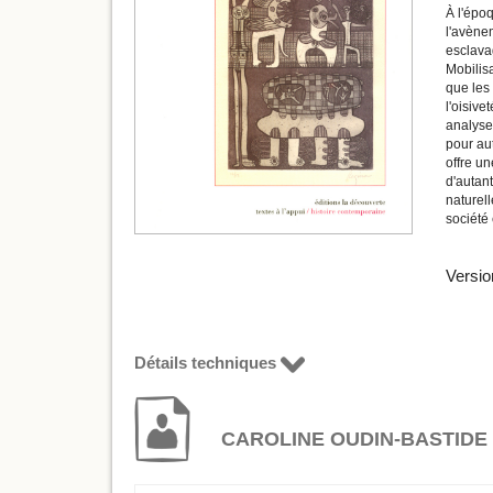
À l'époq
l'avène
esclavag
Mobilisa
que les 
l'oisive
analyse 
pour aut
offre un
d'autan
naturell
société 
Versio
Détails techniques
CAROLINE OUDIN-BASTIDE