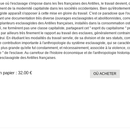
ue où l'esclavage s'impose dans les îles françaises des Antilles, le travail devient
ment de la modernité capitaliste dans les sociétés occidentales. Bien qu'étroitem
iste apparaît s'opposer à cette mise en gloire du travail. C'est ce paradoxe que l'
nt une documentation très diverse (ouvrages esclavagistes et abolitionnistes, corres
planteurs esclavagistes des Antilles françaises, installés dans la consommation osten
té, ne formèrent pas une classe capitaliste, partageant cet " esprit du capitalisme "
par ailleurs très finement le rapport au travail des esclaves, généralement contrain
rui. En étudiant les modalités du travail servile, de sa division et de ses statuts,
e contribution importante à l'anthropologie du système esclavagiste, qui se caractéri
t plus grande qu'elle fut constamment, et nécessairement, associée à la violence,
e " de l'esclave. Au carrefour de l'histoire économique et de l'anthropologie historiq
esclavagiste des Antilles françaises.
n papier :
32.00 €
OÙ ACHETER