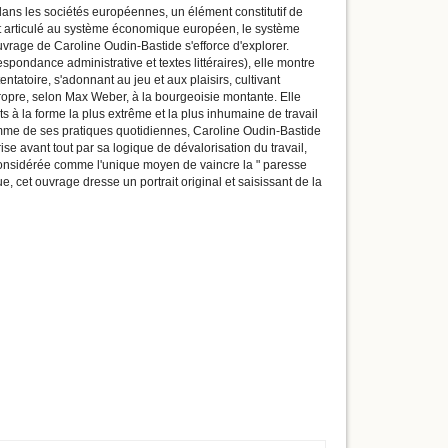
, dans les sociétés européennes, un élément constitutif de
ent articulé au système économique européen, le système
ouvrage de Caroline Oudin-Bastide s'efforce d'explorer.
pondance administrative et textes littéraires), elle montre
tatoire, s'adonnant au jeu et aux plaisirs, cultivant
 propre, selon Max Weber, à la bourgeoisie montante. Elle
ts à la forme la plus extrême et la plus inhumaine de travail
 comme de ses pratiques quotidiennes, Caroline Oudin-Bastide
se avant tout par sa logique de dévalorisation du travail,
 considérée comme l'unique moyen de vaincre la " paresse
ue, cet ouvrage dresse un portrait original et saisissant de la