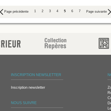
1
2
3
4
5
6
7
Page précédente
Page suivante
INSCRIPTION NEWSLETTER
N
Inscription newsletter
Z
Re
Co
NOUS SUIVRE
D
L