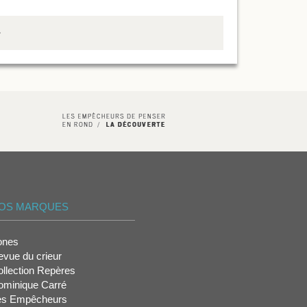
OS MARQUES
ones
vue du crieur
llection Repères
ominique Carré
es Empêcheurs