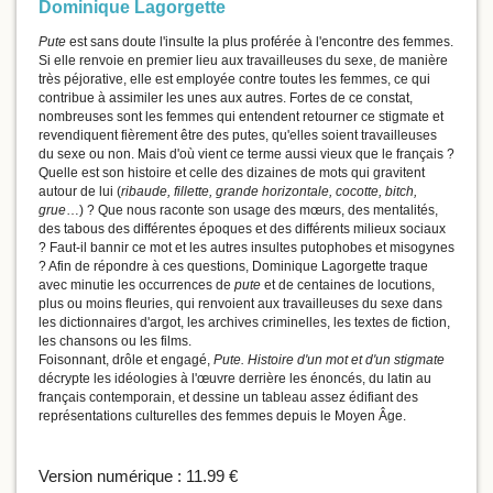
Dominique Lagorgette
Pute
est sans doute l'insulte la plus proférée à l'encontre des femmes.
Si elle renvoie en premier lieu aux travailleuses du sexe, de manière
très péjorative, elle est employée contre toutes les femmes, ce qui
contribue à assimiler les unes aux autres. Fortes de ce constat,
nombreuses sont les femmes qui entendent retourner ce stigmate et
revendiquent fièrement être des putes, qu'elles soient travailleuses
du sexe ou non. Mais d'où vient ce terme aussi vieux que le français ?
Quelle est son histoire et celle des dizaines de mots qui gravitent
autour de lui (
ribaude, fillette, grande horizontale, cocotte, bitch,
grue
…) ? Que nous raconte son usage des mœurs, des mentalités,
des tabous des différentes époques et des différents milieux sociaux
? Faut-il bannir ce mot et les autres insultes putophobes et misogynes
? Afin de répondre à ces questions, Dominique Lagorgette traque
avec minutie les occurrences de
pute
et de centaines de locutions,
plus ou moins fleuries, qui renvoient aux travailleuses du sexe dans
les dictionnaires d'argot, les archives criminelles, les textes de fiction,
les chansons ou les films.
Foisonnant, drôle et engagé,
Pute. Histoire d'un mot et d'un stigmate
décrypte les idéologies à l'œuvre derrière les énoncés, du latin au
français contemporain, et dessine un tableau assez édifiant des
représentations culturelles des femmes depuis le Moyen Âge.
Version numérique :
11.99 €