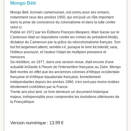
Mongo Béti
Mongo Beti, écrivain camerounais, est connu pour ses romans,
notamment ceux des années 1950, qui ont joué un rôle important
dans la prise de conscience du colonialisme et dans la lutte contre
celui-ci.
Publié en 1972 par les Éditions François Maspero,
Main basse sur le
Cameroun
était un réquisitoire contre les crimes du président Ahidjo,
dictateur du Cameroun par la grâce du néocolonialisme français. Son
but fut largement atteint, semble-t-il, puisque le livre fut interdit, saisi,
l'éditeur poursuivi, et l'auteur l'objet de multiples pressions et
menaces.
Sa réédition, en 1977, dans une version revue, était encore d'une
actualité brûlante à l'heure de l'intervention française au Zaïre. Mongo
Beti montre en effet que les anciennes colonies d'Afrique occidentale
française et d'Afrique équatoriale française, formellement
indépendantes depuis les années 1960, n'en sont pas moins restées
étroitement contrôlées par la France.
Trente ans plus tard, ce livre demeure un document historique
majeur, indispensable pour comprendre les évolutions ultérieures de
la Françafrique.
Version numérique :
13.99 €