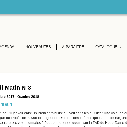
AGENDA
NOUVEAUTÉS
À PARAÎTRE
CATALOGUE
i Matin N°3
bre 2017 - Octobre 2018
matin
n peut-il y avoir entre un Premier ministre qui voit dans les autistes " une valeur ajou
que du procès de Jawad le " logeur de Daesh ", des poèmes qui parlent de rue, un
cente aux crypto-monnaies ? Peut-on parler de guerre sur la ZAD de Notre-Dame-de