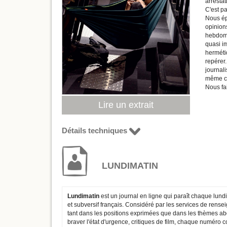
arrestat
C'est p
Nous ép
opinions
hebdomad
quasi i
herméti
repérer
journal
même co
Nous fa
Lire un extrait
Détails techniques
LUNDIMATIN
Lundimatin
est un journal en ligne qui paraît chaque lundi
et subversif français. Considéré par les services de rense
tant dans les positions exprimées que dans les thèmes ab
braver l'état d'urgence, critiques de film, chaque numéro