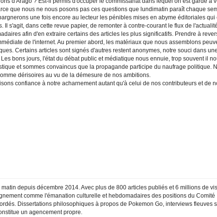
ions d'Arago ? Est-il permis d'occuper le commissariat dans lequel on est gardé à v
arce que nous ne nous posons pas ces questions que lundimatin paraît chaque semai
argnerons une fois encore au lecteur les pénibles mises en abyme éditoriales qui c
. Il s'agit, dans cette revue papier, de remonter à contre-courant le flux de l'actua
aires afin d'en extraire certains des articles les plus significatifs. Prendre à re
mmédiate de l'internet. Au premier abord, les matériaux que nous assemblons peuven
ques. Certains articles sont signés d'autres restent anonymes, notre souci dans un
. Les bons jours, l'état du débat public et médiatique nous ennuie, trop souvent i
istique et sommes convaincus que la propagande participe du naufrage politique. 
mme dérisoires au vu de la démesure de nos ambitions.
isons confiance à notre acharnement autant qu'à celui de nos contributeurs et de no
 matin depuis décembre 2014. Avec plus de 800 articles publiés et 6 millions de visit
ignement comme l'émanation culturelle et hebdomadaires des positions du Comité Inv
ordés. Dissertations philosophiques à propos de Pokemon Go, interviews fleuves s
 constitue un agencement propre.