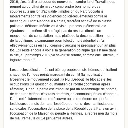
2016, c'est-à-dire au coeur du mouvement contre la loi Travail, nous
permet aujourd'hui de mieux comprendre bon nombre des
soubresauts qui font l'actualité : implosion du Parti Socialiste,
mouvements contre les violences policières, émeutes contre le
meeting du Front National à Nantes, discrédit achevé de la classe
politique, défiance inédite vis-à-vis du processus électoral, etc.
Ajoutons que, même s'il ne s'agit pas du résultat direct d'un
mouvement de contestation mais plutôt de la décomposition interne
de la politique, la campagne pour l'élection présidentielle n'a
effectivement pas eu lieu, comme d'aucuns le prédisaient un an plus
tôt. Et il reste encore à voir si la génération politique qui est née dans
la rue, au printemps 2016, va savoir se rendre, comme elle l'affirme, "
ingouvernable ".
Les articles sélectionnés ont été regroupés en six thèmes, qui traitent
chacun de l'un des points marquant du conflit (la mobilisation
lycéenne ; le mouvement social ; la Nuit Debout ; le blocage et les
occupations ; la question du maintien de l'ordre ; continuer après
l'émeute). Chaque partie est introduite par un assemblage de photos,
de captures vidéos, d'extraits de récits, de communiqués ou d'appels.
Dans cet éclatement, on redécouvre ou se remémore ce que furent
les blocus du mois de mars, les débordements des manifestations
syndicales, l'occupation de la place de la République à Paris en avril,
l'occupation de la Maison du peuple à Rennes, la répression du mois
de mai, l'émeute du 14 juin, entre autres.