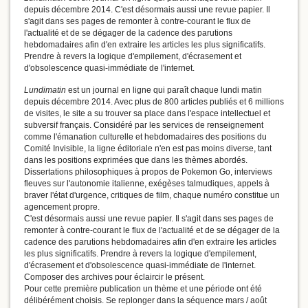
depuis décembre 2014. C'est désormais aussi une revue papier. Il
s'agit dans ses pages de remonter à contre-courant le flux de
l'actualité et de se dégager de la cadence des parutions
hebdomadaires afin d'en extraire les articles les plus significatifs.
Prendre à revers la logique d'empilement, d'écrasement et
d'obsolescence quasi-immédiate de l'internet.
Lundimatin
est un journal en ligne qui paraît chaque lundi matin
depuis décembre 2014. Avec plus de 800 articles publiés et 6 millions
de visites, le site a su trouver sa place dans l'espace intellectuel et
subversif français. Considéré par les services de renseignement
comme l'émanation culturelle et hebdomadaires des positions du
Comité Invisible, la ligne éditoriale n'en est pas moins diverse, tant
dans les positions exprimées que dans les thèmes abordés.
Dissertations philosophiques à propos de Pokemon Go, interviews
fleuves sur l'autonomie italienne, exégèses talmudiques, appels à
braver l'état d'urgence, critiques de film, chaque numéro constitue un
agencement propre.
C'est désormais aussi une revue papier. Il s'agit dans ses pages de
remonter à contre-courant le flux de l'actualité et de se dégager de la
cadence des parutions hebdomadaires afin d'en extraire les articles
les plus significatifs. Prendre à revers la logique d'empilement,
d'écrasement et d'obsolescence quasi-immédiate de l'internet.
Composer des archives pour éclaircir le présent.
Pour cette première publication un thème et une période ont été
délibérément choisis. Se replonger dans la séquence mars / août