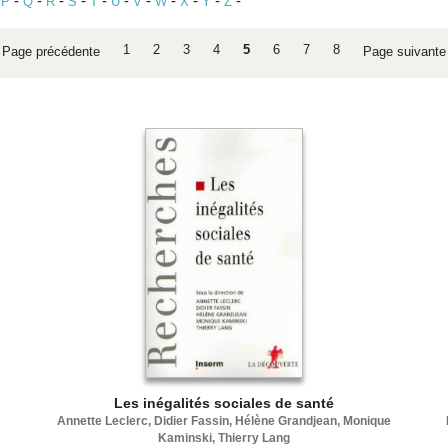
-
-
-
-
-
-
-
-
-
-
-
-
P
Q
R
S
T
U
V
W
X
Y
Z
1
2
3
4
5
6
7
8
Page précédente
Page suivant
Les inégalités sociales de santé
Annette Leclerc, Didier Fassin, Hélène Grandjean, Monique
Kaminski, Thierry Lang