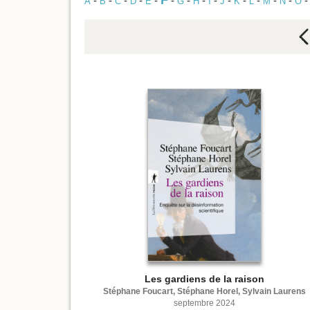
F
-
-
-
-
-
-
-
-
-
-
-
-
-
-
A
B
C
D
E
G
H
I
J
K
L
M
N
O
Les gardiens de la raison
Stéphane Foucart, Stéphane Horel, Sylvain Laurens
septembre 2024