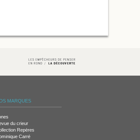
OS MARQUES
ones
vue du crieur
llection Repères
ominique Carré