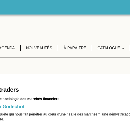
AGENDA
NOUVEAUTÉS
À PARAÎTRE
CATALOGUE
traders
e sociologie des marchés financiers
er Godechot
ête qui nous fait pénétrer au cœur d'une " salle des marchés " : une démystification
re.