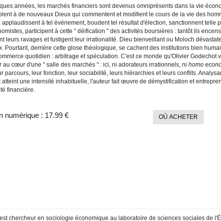
ques années, les marchés financiers sont devenus omniprésents dans la vie économ
ent à de nouveaux Dieux qui commentent et modifient le cours de la vie des hommes, 
 applaudissent à tel événement, boudent tel résultat d'élection, sanctionnent telle
omistes, participent à cette " déification " des activités boursières : tantôt ils encens
t leurs ravages et fustigent leur irrationalité. Dieu bienveillant ou Moloch dévas
x. Pourtant, derrière cette glose théologique, se cachent des institutions bien hu
ommerce quotidien : arbitrage et spéculation. C'est ce monde qu'Olivier Godechot ve
 au cœur d'une " salle des marchés " : ici, ni adorateurs irrationnels, ni
homo econ
r parcours, leur fonction, leur sociabilité, leurs hiérarchies et leurs conflits. Ana
t atteint une intensité inhabituelle, l'auteur fait œuvre de démystification et entrep
ité financière.
n numérique :
17.99 €
OÙ ACHETER
 est chercheur en sociologie économique au laboratoire de sciences sociales de l'