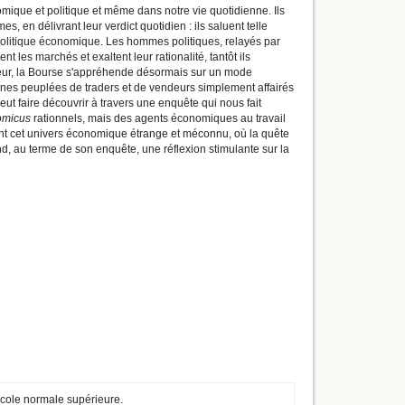
ique et politique et même dans notre vie quotidienne. Ils
en délivrant leur verdict quotidien : ils saluent telle
 politique économique. Les hommes politiques, relayés par
ent les marchés et exaltent leur rationalité, tantôt ils
tateur, la Bourse s'appréhende désormais sur un mode
maines peuplées de traders et de vendeurs simplement affairés
ut faire découvrir à travers une enquête qui nous fait
omicus
rationnels, mais des agents économiques au travail
lysant cet univers économique étrange et méconnu, où la quête
rend, au terme de son enquête, une réflexion stimulante sur la
École normale supérieure.