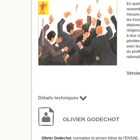
En quel
ressembl
mesure,
les écon
déploren
religieu
à leur c
pénétrer
avec leu
du profi
rational
Versio
Détails techniques
OLIVIER GODECHOT
Olivier Godechot
, normalien et ancien élève de l'ENSAE,