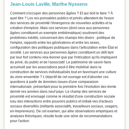
Jean-Louis Laville
,
Marthe Nyssens
Comment s'occuper des personnes âgées ? Et qui doit le faire ? À
quel titre ? Les res-ponsables publics et privés attendent de l'essor
des services de proximité l'émergence de nouvelles activités et la
création d'emplois. Mais ces services (dont ceux aux personnes
âgées constituent un exemple emblématique) soulèvent des
problèmes inédits, concernant des champs très divers : politique de
l'emploi, rapports entre les générations et entre les sexes,
configuration des politiques publiques dans l'articulation entre État et
société. Les services aux personnes âgées constituent un défi tant
par leur fort contenu rela-tionnel que par l'intrication qu'ils impliquent
du privé, du public et de l'associatif. Le patrimoine de savoir-faire
accumulé par les associations peut-il être mobilisé dans la
construction de services individualisés tout en favorisant une culture
du vivre-ensemble ? L'objectif de cet ouvrage est d'aborder ces
questions à partir de données issues d'une comparaison
internationale, présentant pour la première fois l'évolution des trente
derniè-res années dans neuf pays. Le champ des services de
proximité est envisagé comme le résultat d'une construction sociale
issu des interactions entre pouvoirs publics et initiati-ves d'acteurs
sociaux diversifiés (militants associatifs, travailleurs sociaux, usagers,
en-trepreneurs). De cet examen, qui allie observations empiriques et
analyses théoriques, résulte toute une série de recommandations
pour l'action.