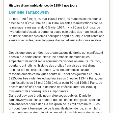
Histoire d'une ambivalence, de 1880 à nos jours
Danielle Tartakowsky
13 mai 1958 à Alger, 30 mai 1968 à Paris, ou manifestations pour la
défense de l'École libre en juin 1984, récentes manifestations contre
le mariage, sans parler du 6 février 1934, il y a 80 ans tout juste, ce
livre original s'essaie à cerner la place et le poids des manifestations
de droite dans les systèmes politiques depuis quelque cent trente ans
- leurs spécificités, leurs logiques d'action et leur autonomie relative .
Depuis quelques années, les organisations de droite qui manifestent
dans la rue semblent souffrir d'une amnésie mémorielle les
empêchant de mobiliser le souvenir d'épisodes antérieurs. Ceux-ci,
pourtant, ont rythmé l'histoire des droites françaises et été d'une
ampleur parfois exceptionnelle. C'est notamment le cas des
rassemblements catholiques contre le Cartel des gauches en 1924-
1925, des très violentes échauffourées du 6 février 1934 à Paris, des
manifestations du 13 mai 1958 à Alger et du 30 mai 1968 à Paris, ou
encore des défilés pour la défense de l'" école libre " en 1984, qui
tous eurent des conséquences importantes.
Dans cet ouvrage érudit, nourri d'épisodes oubliés, Danielle
Tartakowsky s'attache à montrer que les droites françaises sont plus
souvent descendues dans la rue qu'on ne le croit d'ordinaire. Elles
ont contribué à l'émergence de la manifestation de rue, en ont fait un
usage précoce et durable, et se sont plusieurs fois essayées à peser